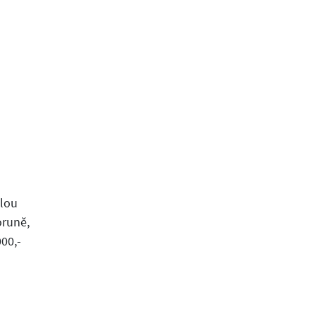
elou
oruně,
00,-