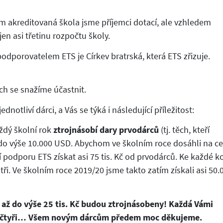
m akreditovaná škola jsme příjemci dotací, ale vzhledem
en asi třetinu rozpočtu školy.
odporovatelem ETS je Církev bratrská, která ETS zřizuje.
ých se snažíme účastnit.
notliví dárci, a Vás se týká i následující příležitost:
ždý školní rok
ztrojnásobí dary prvodárců
(tj. těch, kteří
ž do výše 10.000 USD. Abychom ve školním roce dosáhli na c
podporu ETS získat asi 75 tis. Kč od prvodárců. Ke každé k
i. Ve školním roce 2019/20 jsme takto zatím získali asi 50.0
 až do výše 25 tis. Kč budou ztrojnásobeny! Každá Vámi
y čtyři… Všem novým dárcům předem moc děkujeme.