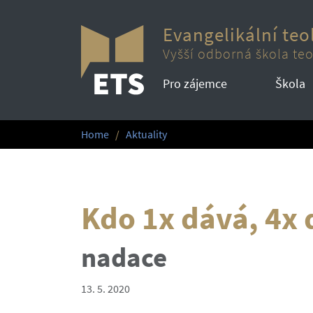
Evangelikální teo
Vyšší odborná škola teo
Pro zájemce
Škola
Home
Aktuality
Kdo 1x dává, 4x 
nadace
13. 5. 2020