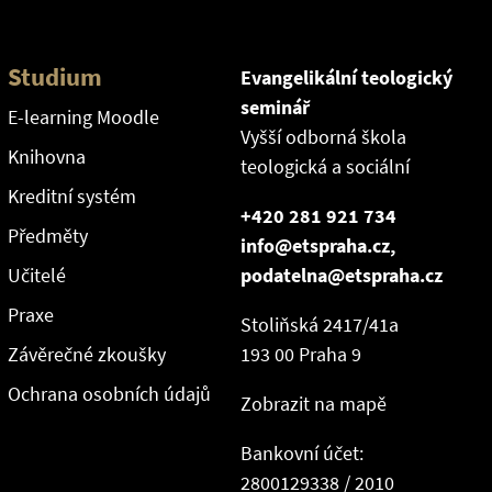
Studium
Evangelikální teologický
seminář
E-learning Moodle
Vyšší odborná škola
Knihovna
teologická a sociální
Kreditní systém
+420 281 921 734
Předměty
info@etspraha.cz,
Učitelé
podatelna@etspraha.cz
Praxe
Stoliňská 2417/41a
Závěrečné zkoušky
193 00 Praha 9
Ochrana osobních údajů
Zobrazit na mapě
Bankovní účet:
2800129338 / 2010