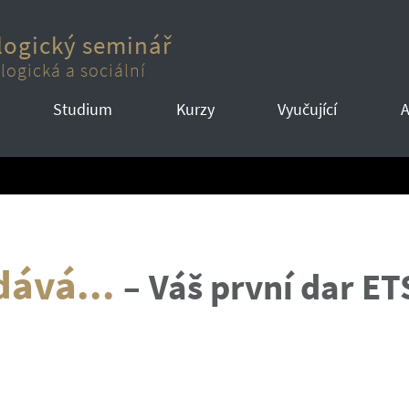
logický seminář
logická a sociální
Studium
Kurzy
Vyučující
A
dává...
–
Váš první dar ET