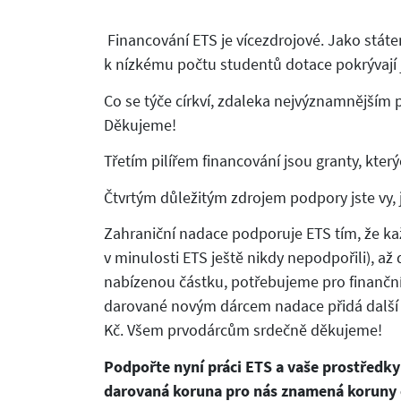
Financování ETS je vícezdrojové. Jako státe
k nízkému počtu studentů dotace pokrývají j
Co se týče církví, zdaleka nejvýznamnějším p
Děkujeme!
Třetím pilířem financování jsou granty, kter
Čtvrtým důležitým zdrojem podpory jste vy, jed
Zahraniční nadace podporuje ETS tím, že ka
v minulosti ETS ještě nikdy nepodpořili), a
nabízenou částku, potřebujeme pro finanční 
darované novým dárcem nadace přidá další tř
Kč. Všem prvodárcům srdečně děkujeme!
Podpořte nyní práci ETS a vaše prostředky
darovaná koruna pro nás znamená korun