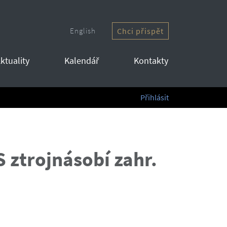
English
Chci přispět
ktuality
Kalendář
Kontakty
Přihlásit
S ztrojnásobí zahr.