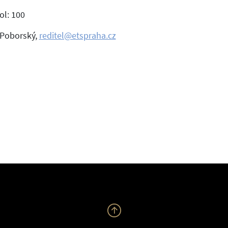
ol: 100
 Poborský,
reditel@etspraha.cz