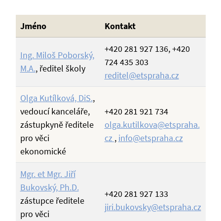
Jméno
Kontakt
+420 281 927 136, +420
Ing. Miloš Poborský,
724 435 303
M.A.
, ředitel školy
reditel@etspraha.cz
Olga Kutílková, DiS.
,
vedoucí kanceláře,
+420 281 921 734
zástupkyně ředitele
olga.kutilkova@etspraha.
pro věci
cz
,
info@etspraha.cz
ekonomické
Mgr. et Mgr. Jiří
Bukovský, Ph.D.
+420 281 927 133
zástupce ředitele
jiri.bukovsky@etspraha.cz
pro věci