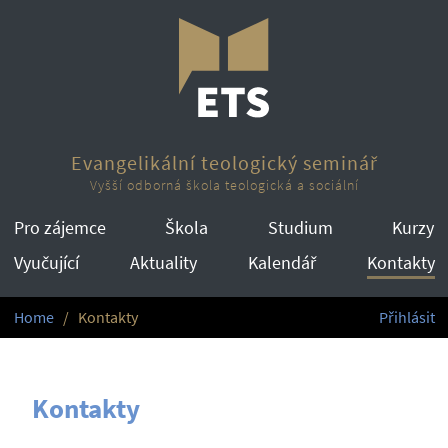
Evangelikální teologický seminář
Vyšší odborná škola teologická a sociální
Pro zájemce
Škola
Studium
Kurzy
Vyučující
Aktuality
Kalendář
Kontakty
Home
Kontakty
Přihlásit
Kontakty