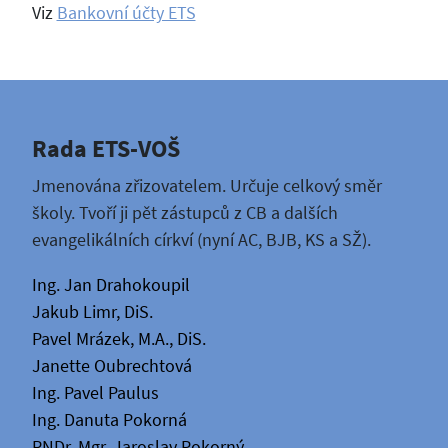
Viz
Bankovní účty ETS
Rada ETS-VOŠ
Jmenována zřizovatelem. Určuje celkový směr
školy. Tvoří ji pět zástupců z CB a dalších
evangelikálních církví (nyní AC, BJB, KS a SŽ).
Ing. Jan Drahokoupil
Jakub Limr, DiS.
Pavel Mrázek, M.A., DiS.
Janette Oubrechtová
Ing. Pavel Paulus
Ing. Danuta Pokorná
RNDr. Mgr. Jaroslav Pokorný