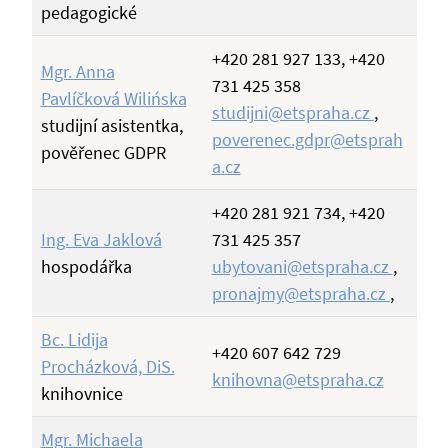
pedagogické
+420 281 927 133, +420
Mgr. Anna
731 425 358
Pavlíčková Wilińska
studijni@etspraha.cz
,
studijní asistentka,
poverenec.gdpr@etsprah
pověřenec GDPR
a.cz
+420 281 921 734, +420
Ing. Eva Jaklová
731 425 357
hospodářka
ubytovani@etspraha.cz
,
pronajmy@etspraha.cz
,
Bc. Lidija
+420 607 642 729
Procházková, DiS.
knihovna@etspraha.cz
knihovnice
Mgr. Michaela