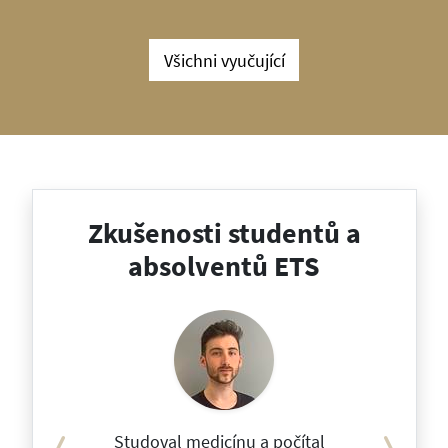
Všichni vyučující
Zkušenosti studentů a
absolventů ETS
Previous
Nex
Studoval medicínu a počítal