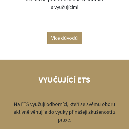
s vyučujícími
Více důvodů
VYUČUJÍCÍ ETS
Na ETS vyučují odborníci, kteří se svému oboru
aktivně věnují a do výuky přinášejí zkušenosti z
praxe.