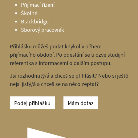
Přijímací řízení
Školné
Blackbridge
Sborový pracovník
Přihlášku můžeš podat kdykoliv během
přijímacího období. Po odeslání se ti ozve studijní
referentka s informacemi o dalším postupu.
Jsi rozhodnutý/á a chceš se přihlásit? Nebo si ještě
nejsi jistý/á a chceš se na něco zeptat?
Podej přihlášku
Mám dotaz