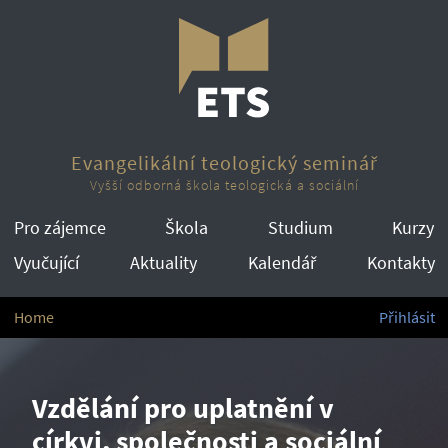
Evangelikální teologický seminář
Vyšší odborná škola teologická a sociální
Pro zájemce
Škola
Studium
Kurzy
Vyučující
Aktuality
Kalendář
Kontakty
Home
Přihlásit
Vzdělání pro uplatnění v
církvi, společnosti a sociální