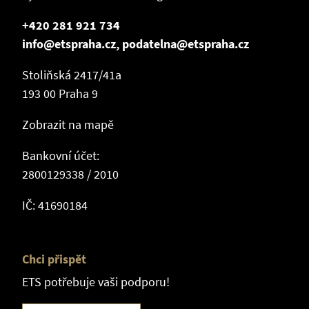
+420 281 921 734
info@etspraha.cz, podatelna@etspraha.cz
Stoliňská 2417/41a
193 00 Praha 9
Zobrazit na mapě
Bankovní účet:
2800129338 / 2010
IČ: 41690184
Chci přispět
ETS potřebuje vaši podporu!