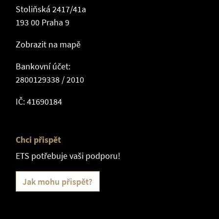
Stoliňská 2417/41a
193 00 Praha 9
Zobrazit na mapě
Bankovní účet:
2800129338 / 2010
IČ: 41690184
Chci přispět
ETS potřebuje vaši podporu!
Jak mohu přispět?