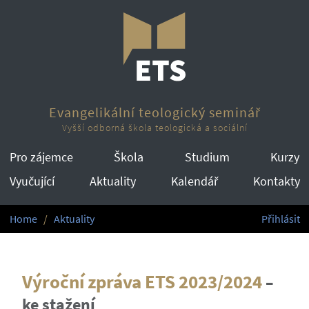
Evangelikální teologický seminář
Vyšší odborná škola teologická a sociální
Pro zájemce
Škola
Studium
Kurzy
Vyučující
Aktuality
Kalendář
Kontakty
Home
Aktuality
Přihlásit
Výroční zpráva ETS 2023/2024
–
ke stažení