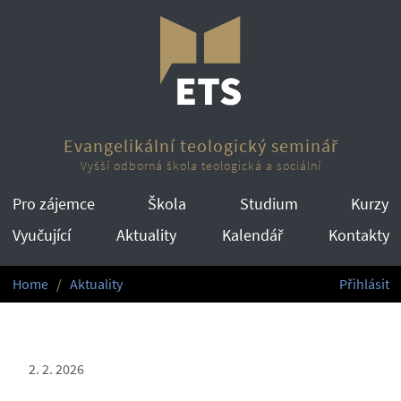
Evangelikální teologický seminář
Vyšší odborná škola teologická a sociální
Pro zájemce
Škola
Studium
Kurzy
Vyučující
Aktuality
Kalendář
Kontakty
Home
Aktuality
Přihlásit
2. 2. 2026