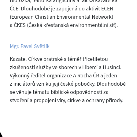
Bioložka, lektorka angličtiny a laická kazatelka
ČCE. Dlouhodobě je zapojená do aktivit ECEN
(European Christian Environmental Network)
a ČKES (Česká křesťanská environmentální síť).
Mgr. Pavel Světlík
Kazatel Církve bratrské s téměř třicetiletou
zkušeností služby ve sborech v Liberci a Husinci.
Výkonný ředitel organizace A Rocha ČR a jeden
z iniciátorů vzniku její české pobočky. Dlouhodobě
se věnuje tématu biblické odpovědnosti za
stvoření a propojení víry, církve a ochrany přírody.