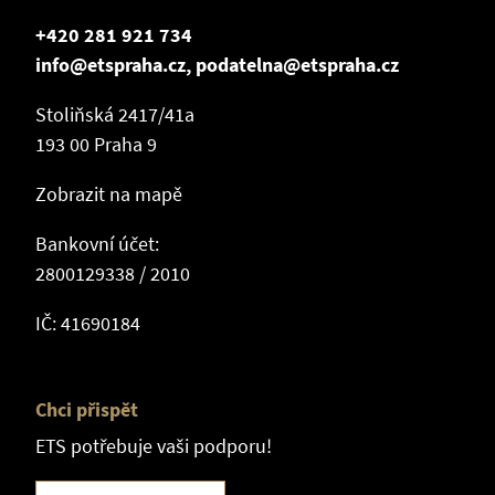
+420 281 921 734
info@etspraha.cz, podatelna@etspraha.cz
Stoliňská 2417/41a
193 00 Praha 9
Zobrazit na mapě
Bankovní účet:
2800129338 / 2010
IČ: 41690184
Chci přispět
ETS potřebuje vaši podporu!