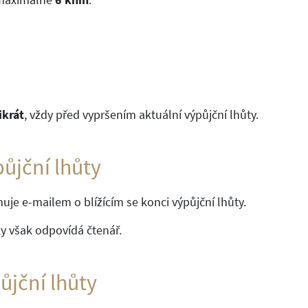
ikrát
, vždy před vypršením aktuální výpůjční lhůty.
ůjční lhůty
je e-mailem o blížícím se konci výpůjční lhůty.
y však odpovídá čtenář.
ůjční lhůty