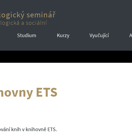
logický seminář
logická a sociální
Studium
Kurzy
Vyučující
A
ihovny ETS
ování knih v knihovně ETS.