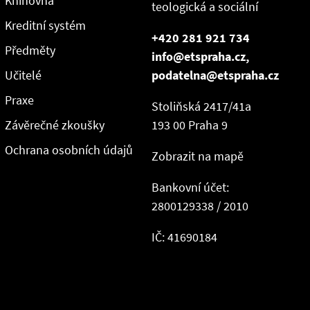
Knihovna
teologická a sociální
Kreditní systém
+420 281 921 734
Předměty
info@etspraha.cz,
Učitelé
podatelna@etspraha.cz
Praxe
Stoliňská 2417/41a
Závěrečné zkoušky
193 00 Praha 9
Ochrana osobních údajů
Zobrazit na mapě
Bankovní účet:
2800129338 / 2010
IČ: 41690184