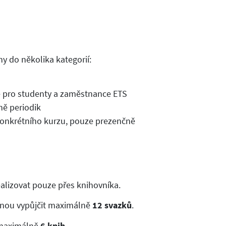
 do několika kategorií:
 pro studenty a zaměstnance ETS
ně periodik
konkrétního kurzu, pouze prezenčně
ealizovat pouze přes knihovníka.
dnou vypůjčit maximálně
12 svazků
.
t maximálně
6 knih
.