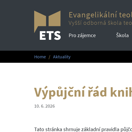
Evangelikální teo
Vyšší odborná škola teo
Pro zájemce
Škola
Home
Aktuality
Výpůjční řád kn
10. 6. 2026
Tato stránka shrnuje základní pravidla půjč