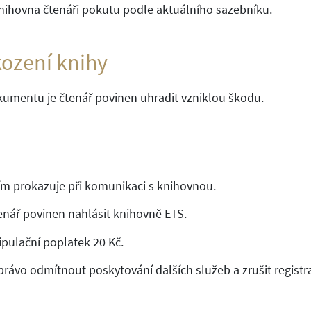
knihovna čtenáři pokutu podle aktuálního sazebníku.
kození knihy
okumentu je čtenář povinen uhradit vzniklou škodu.
jím prokazuje při komunikaci s knihovnou.
enář povinen nahlásit knihovně ETS.
pulační poplatek 20 Kč.
ávo odmítnout poskytování dalších služeb a zrušit registr