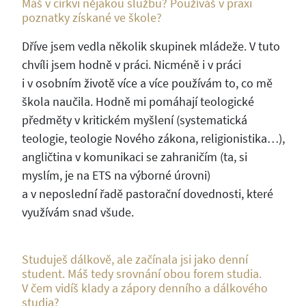
Máš v církvi nějakou službu? Používáš v praxi
poznatky získané ve škole?
Dříve jsem vedla několik skupinek mládeže. V tuto
chvíli jsem hodně v práci. Nicméně i v práci
i v osobním životě více a více používám to, co mě
škola naučila. Hodně mi pomáhají teologické
předměty v kritickém myšlení (systematická
teologie, teologie Nového zákona, religionistika…),
angličtina v komunikaci se zahraničím (ta, si
myslím, je na ETS na výborné úrovni)
a v neposlední řadě pastorační dovednosti, které
využívám snad všude.
Studuješ dálkově, ale začínala jsi jako denní
student. Máš tedy srovnání obou forem studia.
V čem vidíš klady a zápory denního a dálkového
studia?