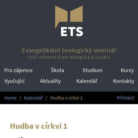
Evangelikální teologický seminář
Vyšší odborná škola teologická a sociální
Pro zájemce
Škola
Studium
Kurzy
Vyučující
Aktuality
Kalendář
Kontakty
Home
Kalendář
Hudba v církvi 1
Přihlásit
Hudba v církvi 1