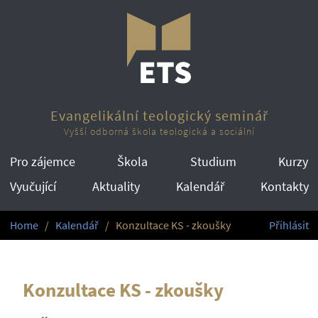
Evangelikální teologický seminář
Vyšší odborná škola teologická a sociální
Pro zájemce
Škola
Studium
Kurzy
Vyučující
Aktuality
Kalendář
Kontakty
Home
Kalendář
Konzultace KS - zkoušky
Přihlásit
Konzultace KS - zkoušky