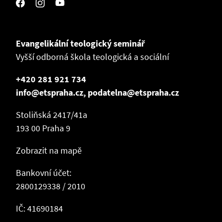
Evangelikální teologický seminář
Vyšší odborná škola teologická a sociální
+420 281 921 734
info@etspraha.cz, podatelna@etspraha.cz
Stoliňská 2417/41a
193 00 Praha 9
Zobrazit na mapě
Bankovní účet:
2800129338 / 2010
IČ: 41690184