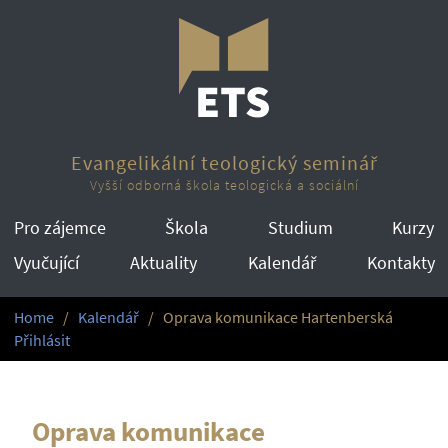
Evangelikální teologický seminář
Vyšší odborná škola teologická a sociální
Pro zájemce
Škola
Studium
Kurzy
Vyučující
Aktuality
Kalendář
Kontakty
Home
Kalendář
Oprava komunikace Hartenberská
Přihlásit
Oprava komunikace