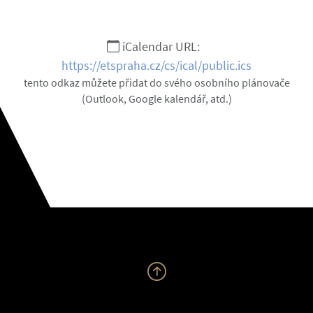
iCalendar URL:
https://etspraha.cz/cs/ical/public.ics
tento odkaz můžete přidat do svého osobního plánovače
(Outlook, Google kalendář, atd.)