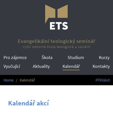
Evangelikální teologický seminář
Vyšší odborná škola teologická a sociální
Pro zájemce
Škola
Studium
Kurzy
Vyučující
Aktuality
Kalendář
Kontakty
Home
Kalendář
Přihlásit
Kalendář akcí