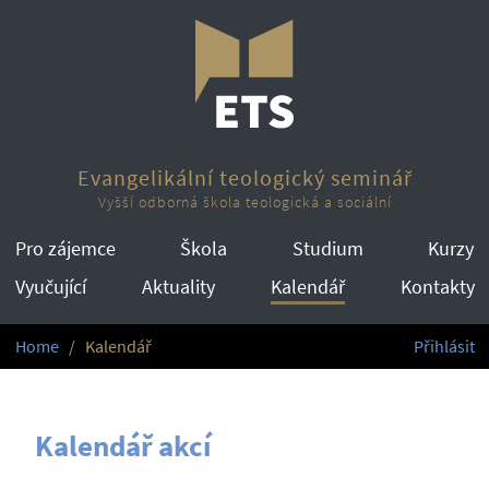
Evangelikální teologický seminář
Vyšší odborná škola teologická a sociální
Pro zájemce
Škola
Studium
Kurzy
Vyučující
Aktuality
Kalendář
Kontakty
Home
Kalendář
Přihlásit
Kalendář akcí