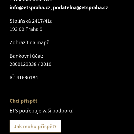
info@etspraha.cz, podatelna@etspraha.cz
Stoliňská 2417/41a
193 00 Praha 9
Zobrazit na mapě
Bankovní účet:
2800129338 / 2010
IČ: 41690184
Chci přispět
ETS potřebuje vaši podporu!
Jak mohu přispět?