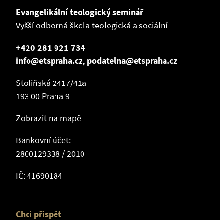
Evangelikální teologický seminář
Vyšší odborná škola teologická a sociální
+420 281 921 734
info@etspraha.cz, podatelna@etspraha.cz
Stoliňská 2417/41a
193 00 Praha 9
Zobrazit na mapě
Bankovní účet:
2800129338 / 2010
IČ: 41690184
Chci přispět