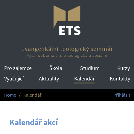
Evangelikální teologický seminář
Vyšší odborná škola teologická a sociální
Pro zájemce
Škola
Studium
Kurzy
Vyučující
Aktuality
Kalendář
Kontakty
Home
Kalendář
Přihlásit
Kalendář akcí