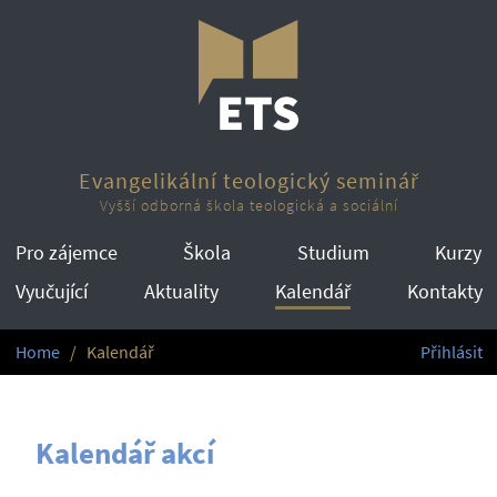
Evangelikální teologický seminář
Vyšší odborná škola teologická a sociální
Pro zájemce
Škola
Studium
Kurzy
Vyučující
Aktuality
Kalendář
Kontakty
Home
Kalendář
Přihlásit
Kalendář akcí