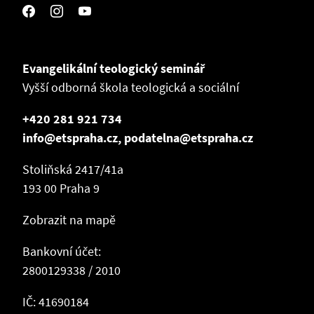
Evangelikální teologický seminář
Vyšší odborná škola teologická a sociální
+420 281 921 734
info@etspraha.cz, podatelna@etspraha.cz
Stoliňská 2417/41a
193 00 Praha 9
Zobrazit na mapě
Bankovní účet:
2800129338 / 2010
IČ: 41690184