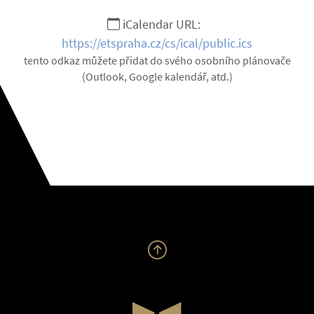
iCalendar URL:
https://etspraha.cz/cs/ical/public.ics
tento odkaz můžete přidat do svého osobního plánovače
(Outlook, Google kalendář, atd.)