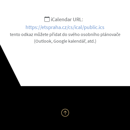
iCalendar URL:
https://etspraha.cz/cs/ical/public.ics
tento odkaz můžete přidat do svého osobního plánovače
(Outlook, Google kalendář, atd.)