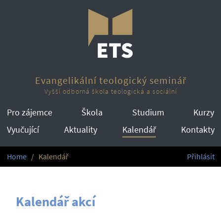
Evangelikální teologický seminář
Vyšší odborná škola teologická a sociální
Pro zájemce
Škola
Studium
Kurzy
Vyučující
Aktuality
Kalendář
Kontakty
Home
Kalendář
Přihlásit
Kalendář akcí