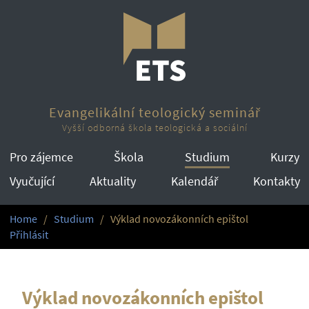
Evangelikální teologický seminář
Vyšší odborná škola teologická a sociální
Pro zájemce
Škola
Studium
Kurzy
Vyučující
Aktuality
Kalendář
Kontakty
Home
Studium
Výklad novozákonních epištol
Přihlásit
Výklad novozákonních epištol