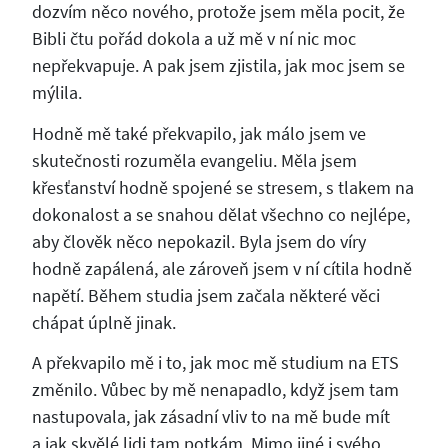
dozvím něco nového, protože jsem měla pocit, že
Bibli čtu pořád dokola a už mě v ní nic moc
nepřekvapuje. A pak jsem zjistila, jak moc jsem se
mýlila.
Hodně mě také překvapilo, jak málo jsem ve
skutečnosti rozuměla evangeliu. Měla jsem
křesťanství hodně spojené se stresem, s tlakem na
dokonalost a se snahou dělat všechno co nejlépe,
aby člověk něco nepokazil. Byla jsem do víry
hodně zapálená, ale zároveň jsem v ní cítila hodně
napětí. Během studia jsem začala některé věci
chápat úplně jinak.
A překvapilo mě i to, jak moc mě studium na ETS
změnilo. Vůbec by mě nenapadlo, když jsem tam
nastupovala, jak zásadní vliv to na mě bude mít
a jak skvělé lidi tam potkám. Mimo jiné i svého