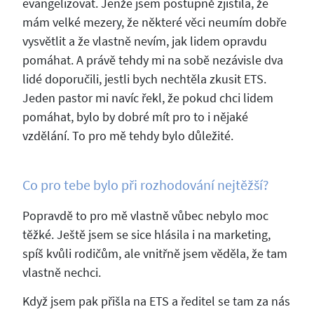
evangelizovat. Jenže jsem postupně zjistila, že
mám velké mezery, že některé věci neumím dobře
vysvětlit a že vlastně nevím, jak lidem opravdu
pomáhat. A právě tehdy mi na sobě nezávisle dva
lidé doporučili, jestli bych nechtěla zkusit ETS.
Jeden pastor mi navíc řekl, že pokud chci lidem
pomáhat, bylo by dobré mít pro to i nějaké
vzdělání. To pro mě tehdy bylo důležité.
Co pro tebe bylo při rozhodování nejtěžší?
Popravdě to pro mě vlastně vůbec nebylo moc
těžké. Ještě jsem se sice hlásila i na marketing,
spíš kvůli rodičům, ale vnitřně jsem věděla, že tam
vlastně nechci.
Když jsem pak přišla na ETS a ředitel se tam za nás