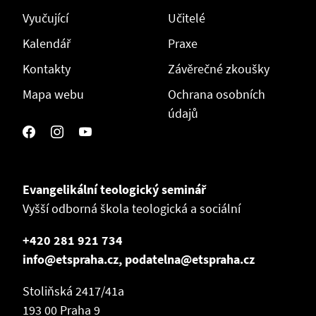
Vyučující
Učitelé
Kalendář
Praxe
Kontakty
Závěrečné zkoušky
Mapa webu
Ochrana osobních
údajů
Evangelikální teologický seminář
Vyšší odborná škola teologická a sociální
+420 281 921 734
info@etspraha.cz, podatelna@etspraha.cz
Stoliňská 2417/41a
193 00 Praha 9