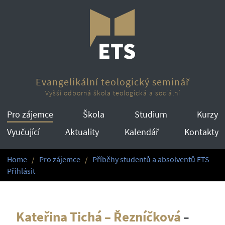
Evangelikální teologický seminář
Vyšší odborná škola teologická a sociální
Pro zájemce
Škola
Studium
Kurzy
Vyučující
Aktuality
Kalendář
Kontakty
Home
Pro zájemce
Příběhy studentů a absolventů ETS
Přihlásit
Kateřina Tichá – Řezníčková
–