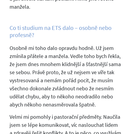
manžela.
Co ti studium na ETS dalo – osobně nebo
profesně?
Osobně mi toho dalo opravdu hodně. Už jsem
zmínila přátele a manžela. Vedle toho bych řekla,
že jsem dnes mnohem klidnější a šťastnější sama
se sebou. Právě proto, že už nejsem ve víře tak
vystresovaná a nemám pořád pocit, že musím
všechno dokonale zvládnout nebo že nesmím
udělat chybu, aby to někoho neodradilo nebo
abych někoho nenasměrovala špatně.
Velmi mi pomohly i pastorační předměty. Naučila
jsem se lépe komunikovat, víc naslouchat lidem
a zdravěji řešit konflikty. A to je něco, co využívám