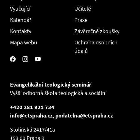
Vyučující
Učitelé
Kalendář
Praxe
Kontakty
Závěrečné zkoušky
Mapa webu
Ochrana osobních
údajů
Evangelikální teologický seminář
Vyšší odborná škola teologická a sociální
+420 281 921 734
info@etspraha.cz, podatelna@etspraha.cz
Stoliňská 2417/41a
193 00 Praha 9