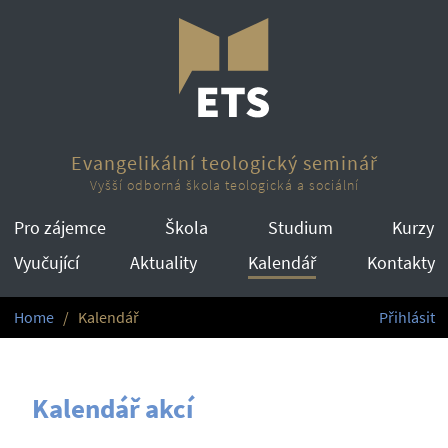
Evangelikální teologický seminář
Vyšší odborná škola teologická a sociální
Pro zájemce
Škola
Studium
Kurzy
Vyučující
Aktuality
Kalendář
Kontakty
Home
Kalendář
Přihlásit
Kalendář akcí