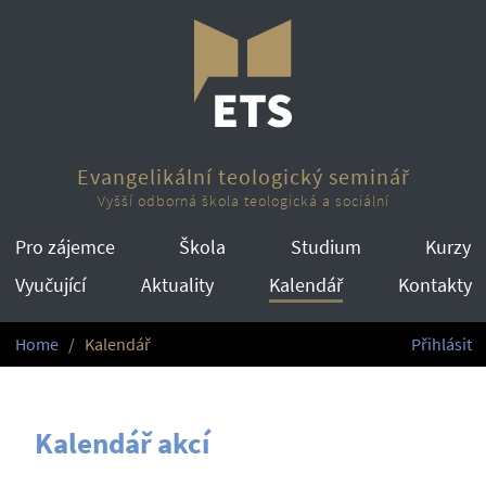
Evangelikální teologický seminář
Vyšší odborná škola teologická a sociální
Pro zájemce
Škola
Studium
Kurzy
Vyučující
Aktuality
Kalendář
Kontakty
Home
Kalendář
Přihlásit
Kalendář akcí