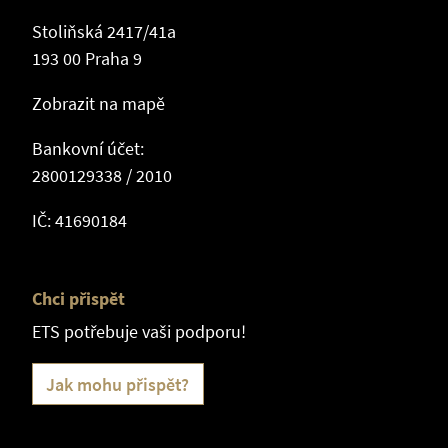
Stoliňská 2417/41a
193 00 Praha 9
Zobrazit na mapě
Bankovní účet:
2800129338 / 2010
IČ: 41690184
Chci přispět
ETS potřebuje vaši podporu!
Jak mohu přispět?