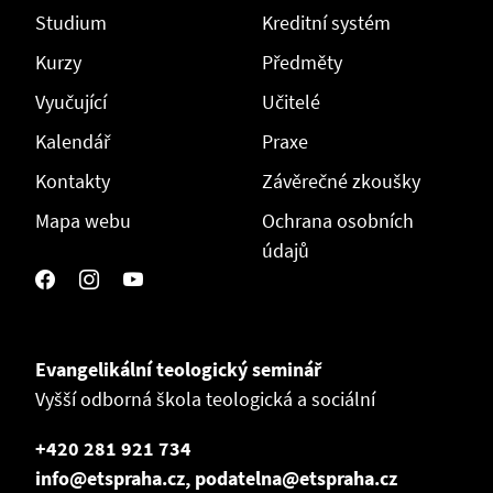
Studium
Kreditní systém
Kurzy
Předměty
Vyučující
Učitelé
Kalendář
Praxe
Kontakty
Závěrečné zkoušky
Mapa webu
Ochrana osobních
údajů
Evangelikální teologický seminář
Vyšší odborná škola teologická a sociální
+420 281 921 734
info@etspraha.cz, podatelna@etspraha.cz