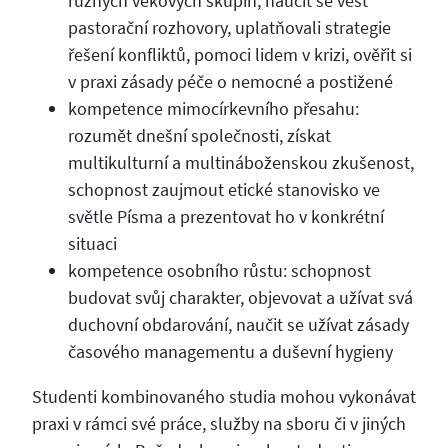
různých věkových skupin, naučit se vést
pastorační rozhovory, uplatňovali strategie
řešení konfliktů, pomoci lidem v krizi, ověřit si
v praxi zásady péče o nemocné a postižené
kompetence mimocírkevního přesahu:
rozumět dnešní společnosti, získat
multikulturní a multináboženskou zkušenost,
schopnost zaujmout etické stanovisko ve
světle Písma a prezentovat ho v konkrétní
situaci
kompetence osobního růstu: schopnost
budovat svůj charakter, objevovat a užívat svá
duchovní obdarování, naučit se užívat zásady
časového managementu a duševní hygieny
Studenti kombinovaného studia mohou vykonávat
praxi v rámci své práce, služby na sboru či v jiných