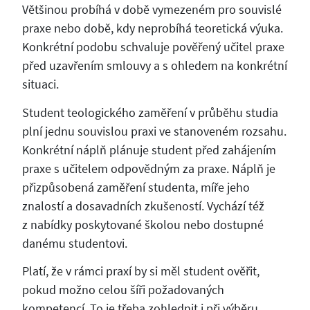
Většinou probíhá v době vymezeném pro souvislé
praxe nebo době, kdy neprobíhá teoretická výuka.
Konkrétní podobu schvaluje pověřený učitel praxe
před uzavřením smlouvy a s ohledem na konkrétní
situaci.
Student teologického zaměření v průběhu studia
plní jednu souvislou praxi ve stanoveném rozsahu.
Konkrétní náplň plánuje student před zahájením
praxe s učitelem odpovědným za praxe. Náplň je
přizpůsobená zaměření studenta, míře jeho
znalostí a dosavadních zkušeností. Vychází též
z nabídky poskytované školou nebo dostupné
danému studentovi.
Platí, že v rámci praxí by si měl student ověřit,
pokud možno celou šíři požadovaných
kompetencí. To je třeba zohlednit i při výběru