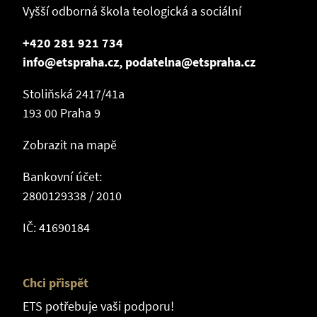
Vyšší odborná škola teologická a sociální
+420 281 921 734
info@etspraha.cz, podatelna@etspraha.cz
Stoliňská 2417/41a
193 00 Praha 9
Zobrazit na mapě
Bankovní účet:
2800129338 / 2010
IČ: 41690184
Chci přispět
ETS potřebuje vaši podporu!