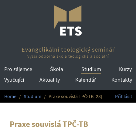
Evangelikální teologický seminář
Vyšší odborná škola teologická a sociální
Pro zájemce
Škola
Studium
Kurzy
Vyučující
Aktuality
Kalendář
Kontakty
Home
Studium
Praxe souvislá TPČ-TB [23]
Přihlásit
Praxe souvislá TPČ-TB