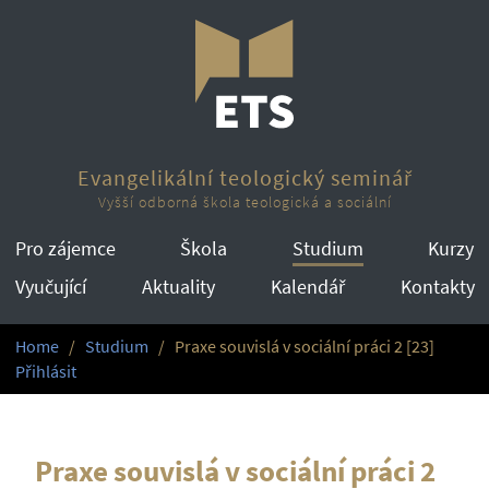
Evangelikální teologický seminář
Vyšší odborná škola teologická a sociální
Pro zájemce
Škola
Studium
Kurzy
Vyučující
Aktuality
Kalendář
Kontakty
Home
Studium
Praxe souvislá v sociální práci 2 [23]
Přihlásit
Praxe souvislá v sociální práci 2