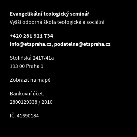
Evangelikální teologický seminář
Vyšší odborná škola teologická a sociální
+420 281 921 734
info@etspraha.cz, podatelna@etspraha.cz
Stoliňská 2417/41a
193 00 Praha 9
Zobrazit na mapě
Bankovní účet:
2800129338 / 2010
IČ: 41690184