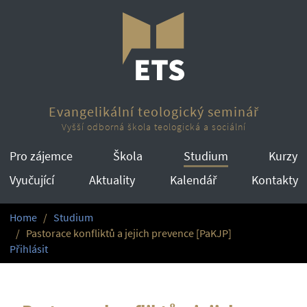
Evangelikální teologický seminář
Vyšší odborná škola teologická a sociální
Pro zájemce
Škola
Studium
Kurzy
Vyučující
Aktuality
Kalendář
Kontakty
Home
Studium
Pastorace konfliktů a jejich prevence [PaKJP]
Přihlásit