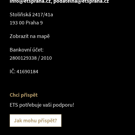
info@etspraha.cz, podatelna@etspraha.cz
Stoliňská 2417/41a
193 00 Praha 9
Zobrazit na mapě
Bankovní účet:
2800129338 / 2010
IČ: 41690184
Chci přispět
ETS potřebuje vaši podporu!
Jak mohu přispět?