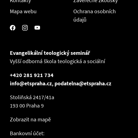
Kontakty
Závěrečné zkoušky
Mapa webu
Ochrana osobních
údajů
Evangelikální teologický seminář
Vyšší odborná škola teologická a sociální
+420 281 921 734
info@etspraha.cz, podatelna@etspraha.cz
Stoliňská 2417/41a
193 00 Praha 9
Zobrazit na mapě
Bankovní účet: