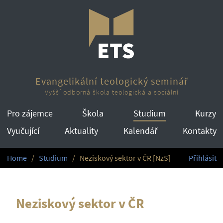
Evangelikální teologický seminář
Vyšší odborná škola teologická a sociální
Pro zájemce
Škola
Studium
Kurzy
Vyučující
Aktuality
Kalendář
Kontakty
Home
Studium
Neziskový sektor v ČR [NzS]
Přihlásit
Neziskový sektor v ČR