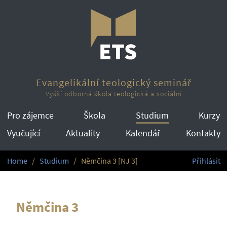
Evangelikální teologický seminář
Vyšší odborná škola teologická a sociální
Pro zájemce
Škola
Studium
Kurzy
Vyučující
Aktuality
Kalendář
Kontakty
Home
Studium
Němčina 3 [NJ 3]
Přihlásit
Němčina 3