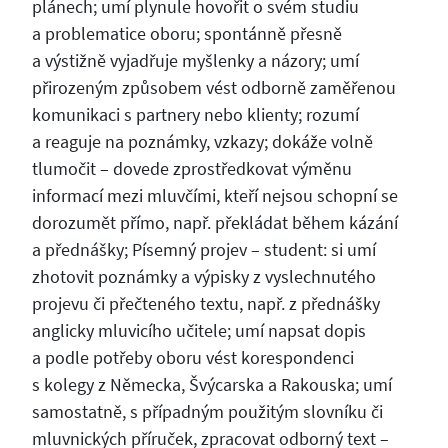
plánech; umí plynule hovořit o svém studiu
a problematice oboru; spontánně přesně
a výstižně vyjadřuje myšlenky a názory; umí
přirozeným způsobem vést odborně zaměřenou
komunikaci s partnery nebo klienty; rozumí
a reaguje na poznámky, vzkazy; dokáže volně
tlumočit – dovede zprostředkovat výměnu
informací mezi mluvčími, kteří nejsou schopní se
dorozumět přímo, např. překládat během kázání
a přednášky; Písemný projev – student: si umí
zhotovit poznámky a výpisky z vyslechnutého
projevu či přečteného textu, např. z přednášky
anglicky mluvicího učitele; umí napsat dopis
a podle potřeby oboru vést korespondenci
s kolegy z Německa, Švýcarska a Rakouska; umí
samostatně, s případným použitým slovníku či
mluvnických příruček, zpracovat odborný text –