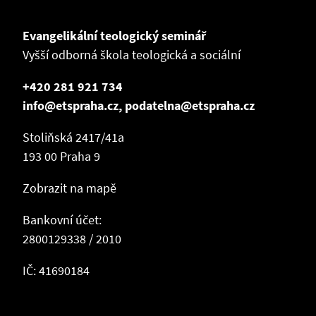
Evangelikální teologický seminář
Vyšší odborná škola teologická a sociální
+420 281 921 734
info@etspraha.cz, podatelna@etspraha.cz
Stoliňská 2417/41a
193 00 Praha 9
Zobrazit na mapě
Bankovní účet:
2800129338 / 2010
IČ: 41690184