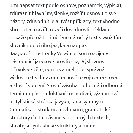
umí napsat text podle osnovy, poznámek, výpisků,
zdůraznit hlavní myšlenky, rozšířit osnovu o své
názory, zdůvodnit je a uvést příklady, text vhodně
shrnout a uzavřít; rozvíjí dovednosti překladu –
dokáže přeložit přiměřeně náročný text s využitím
slovníku do cizího jazyka a naopak.
Jazykové prostředky Ve výuce jsou rozvíjeny
následující jazykové prostředky. Výslovnost –
přízvuk ve větě, rytmus a melodie; správná
výslovnost s důrazem na nově osvojovaná slova
a slovní spojení. Slovní zásoba – obecná i odborná
terminologie produktivní i receptivní; významová
a stylistická stránka jazyka; řada synonym.
Gramatika – struktura rozhovoru; gramatické
struktury často užívané v odborných textech,
složitější syntaktické struktury a méně