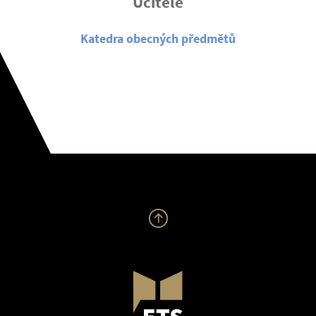
Učitelé
Katedra obecných předmětů