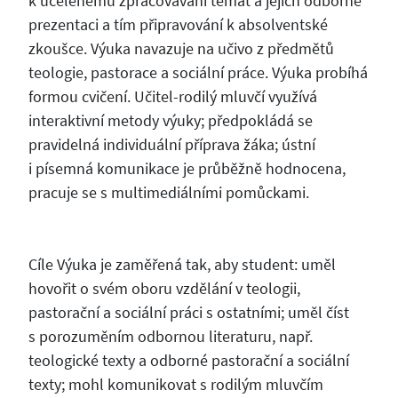
k ucelenému zpracovávání témat a jejich odborné
prezentaci a tím připravování k absolventské
zkoušce. Výuka navazuje na učivo z předmětů
teologie, pastorace a sociální práce. Výuka probíhá
formou cvičení. Učitel-rodilý mluvčí využívá
interaktivní metody výuky; předpokládá se
pravidelná individuální příprava žáka; ústní
i písemná komunikace je průběžně hodnocena,
pracuje se s multimediálními pomůckami.
Cíle Výuka je zaměřená tak, aby student: uměl
hovořit o svém oboru vzdělání v teologii,
pastorační a sociální práci s ostatními; uměl číst
s porozuměním odbornou literaturu, např.
teologické texty a odborné pastorační a sociální
texty; mohl komunikovat s rodilým mluvčím