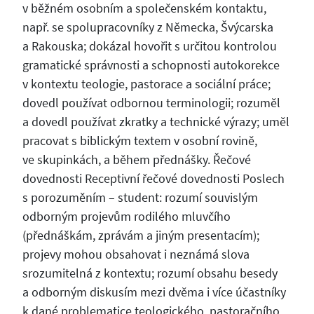
v běžném osobním a společenském kontaktu,
např. se spolupracovníky z Německa, Švýcarska
a Rakouska; dokázal hovořit s určitou kontrolou
gramatické správnosti a schopnosti autokorekce
v kontextu teologie, pastorace a sociální práce;
dovedl používat odbornou terminologii; rozuměl
a dovedl používat zkratky a technické výrazy; uměl
pracovat s biblickým textem v osobní rovině,
ve skupinkách, a během přednášky. Řečové
dovednosti Receptivní řečové dovednosti Poslech
s porozuměním – student: rozumí souvislým
odborným projevům rodilého mluvčího
(přednáškám, zprávám a jiným presentacím);
projevy mohou obsahovat i neznámá slova
srozumitelná z kontextu; rozumí obsahu besedy
a odborným diskusím mezi dvěma i více účastníky
k dané problematice teologického, pastoračního