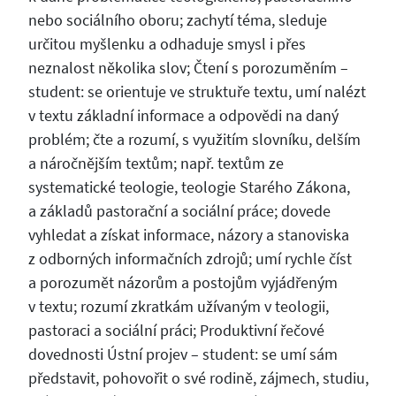
nebo sociálního oboru; zachytí téma, sleduje
určitou myšlenku a odhaduje smysl i přes
neznalost několika slov; Čtení s porozuměním –
student: se orientuje ve struktuře textu, umí nalézt
v textu základní informace a odpovědi na daný
problém; čte a rozumí, s využitím slovníku, delším
a náročnějším textům; např. textům ze
systematické teologie, teologie Starého Zákona,
a základů pastorační a sociální práce; dovede
vyhledat a získat informace, názory a stanoviska
z odborných informačních zdrojů; umí rychle číst
a porozumět názorům a postojům vyjádřeným
v textu; rozumí zkratkám užívaným v teologii,
pastoraci a sociální práci; Produktivní řečové
dovednosti Ústní projev – student: se umí sám
představit, pohovořit o své rodině, zájmech, studiu,