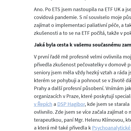
Ano. Po ETS jsem nastoupila na ETF UK a j
covidová pandemie. S ní souviselo moje půs
zajímat o implementaci paliativní péče, a t
zkušenosti a to se na ETF počítá, takže v 
Jaká byla cesta k vašemu současnému zam
V první řadě mě profesně velmi ovlivnila moj
přivedla zkušenost pečovatelky v domově pr
seniory jsem měla vždy hezký vztah a ráda j
kterém se pohybuji a pohnout se v životě dá
Prahy a další profesní působení. Vnímám ja
organizacích v Praze, které poskytují speci
v Řepích
a
DSP Hagibor
, kde jsem se starala
ovlivnilo. Zde jsem se více začala zajímat o
terapeutkou, paní Mgr. Helenu Klímovou, kt
a která mě také přivedla k
Psychoanalytické