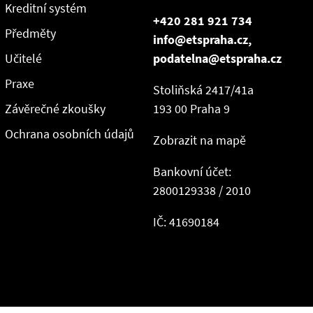
Kreditní systém
+420 281 921 734
Předměty
info@etspraha.cz,
Učitelé
podatelna@etspraha.cz
Praxe
Stoliňská 2417/41a
Závěrečné zkoušky
193 00 Praha 9
Ochrana osobních údajů
Zobrazit na mapě
Bankovní účet:
2800129338 / 2010
IČ: 41690184