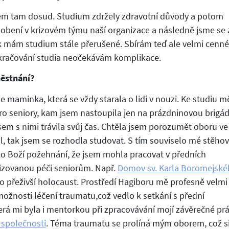
sem tam dosud. Studium zdržely zdravotní důvody a potom
obení v krizovém týmu naší organizace a následně jsme se 
ak mám studium stále přerušené. Sbírám teď ale velmi cenné
pokračování studia neočekávám komplikace.
ěstnání?
e maminka, která se vždy starala o lidi v nouzi. Ke studiu m
o seniory, kam jsem nastoupila jen na prázdninovou brigád
sem s nimi trávila svůj čas. Chtěla jsem porozumět oboru ve
l, tak jsem se rozhodla studovat. S tím souviselo mé stěho
ko Boží požehnání, že jsem mohla pracovat v předních
alizovanou péči seniorům. Např.
Domov sv. Karla Boromejské
 o přeživší holocaust. Prostředí Hagiboru mě profesně velmi
 možnosti léčení traumatu,což vedlo k setkání s přední
erá mi byla i mentorkou při zpracovávání mojí závěrečné pr
 společnosti
. Téma traumatu se prolíná mým oborem, což s