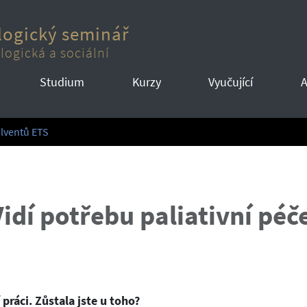
logický seminář
logická a sociální
Studium
Kurzy
Vyučující
A
lventů ETS
Vidí potřebu paliativní péč
práci. Zůstala jste u toho?