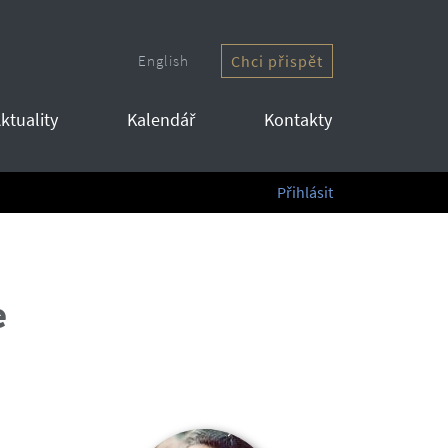
English
Chci přispět
ktuality
Kalendář
Kontakty
Přihlásit
e