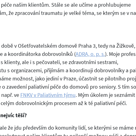
péče našim klientům. Stále se ale učíme a prohlubujeme
m, že zpracování traumatu je velké téma, se kterým se v na
né době v Ošetřovatelském domově Praha 3, tedy na Žižkově,
ice a koordinátorka dobrovolníků (
ADRA, o. p. s.
). Moje profes
 klienty, ale i s pečovateli, se zdravotními sestrami,
u s organizacemi, přijímám a koordinuji dobrovolníky a pa
áme možnost, jako jediní v Praze, účastnit se pilotního pro
je o zavedení paliativní péče do domovů pro seniory. S tím so
e např. ve
FNKV v Paliativním týmu
. Mým úkolem je seznámit
celým dobrovolnickým procesem až k té paliativní péči.
nejvíc těší?
 ale že jdu především do komunity lidí, se kterými se máme r
oskytnout našim klientům tu nejlepší možnou péči a dopr