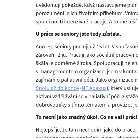
uvědomuji pokaždé, když nastavujeme plán 
porozumění jejich životním příběhům. Vnímá
společnosti intenzivně pracuje. A to mě těší.
U práce se seniory jste tedy zůstala.
Ano. Se seniory pracuji už 15 let. V součas
zároveň i žiju. Pracuji jako sociální pracovn
škála je poměrně široká. Spolupracuji nejen s
s managementem organizace, jsem v kontakt
zajímám o paliativní péči. Jako organizace m
Spolu až do konce
(
NF Abakus
), který usilu
aktivní vzdělávání se v paliativní péči a stáž
dobrovolníky s tímto tématem a provázet je 
To nezní jako snadný úkol. Co na vaší práci 
Nejlepší je, že tam nechodím jako do práce,
se kterými máme společný zájem - chceme p