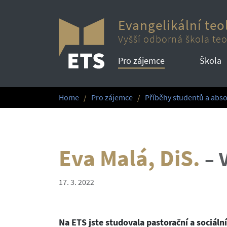
Evangelikální teo
Vyšší odborná škola teo
Pro zájemce
Škola
Home
Pro zájemce
Příběhy studentů a abso
Eva Malá, DiS.
–
17. 3. 2022
Na ETS jste studovala pastorační a sociální 