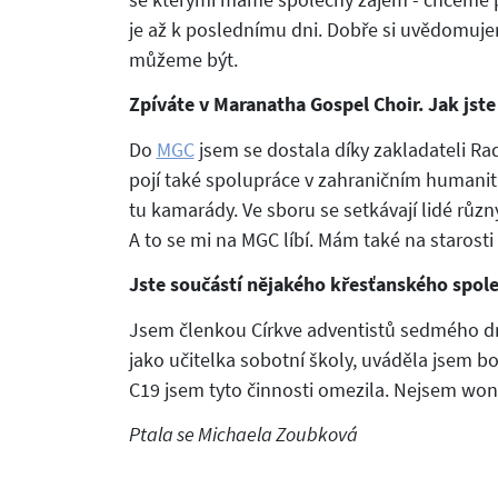
je až k poslednímu dni. Dobře si uvědomujem
můžeme být.
Zpíváte v Maranatha Gospel Choir. Jak jste
Do
MGC
jsem se dostala díky zakladateli Ra
pojí také spolupráce v zahraničním humanitá
tu kamarády. Ve sboru se setkávají lidé růz
A to se mi na MGC líbí. Mám také na starosti
Jste součástí nějakého křesťanského spole
Jsem členkou Církve adventistů sedmého dn
jako učitelka sobotní školy, uváděla jsem b
C19 jsem tyto činnosti omezila. Nejsem wo
Ptala se Michaela Zoubková