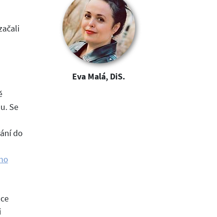
začali
Eva Malá, DiS.
ě
u. Se
vání do
ho
áce
i