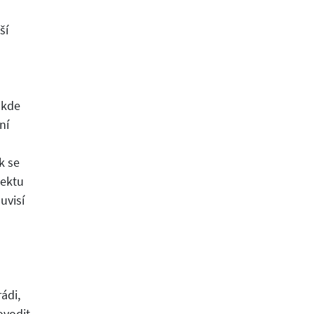
ší
 kde
ní
k se
jektu
uvisí
ádi,
ovodit