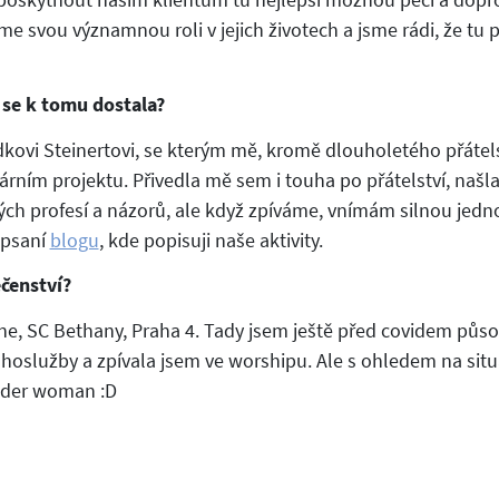
e svou významnou roli v jejich životech a jsme rádi, že tu 
 se k tomu dostala?
dkovi Steinertovi, se kterým mě, kromě dlouholetého přátels
rním projektu. Přivedla mě sem i touha po přátelství, našl
ných profesí a názorů, ale když zpíváme, vnímám silnou jedn
 psaní
blogu
, kde popisuji naše aktivity.
čenství?
e, SC Bethany, Praha 4. Tady jsem ještě před covidem půso
ohoslužby a zpívala jsem ve worshipu. Ale s ohledem na situ
nder woman :D