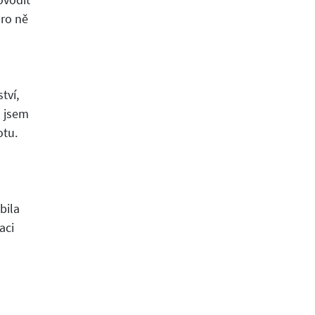
pro ně
tví,
a jsem
otu.
bila
aci