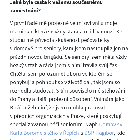
Jaká byla cesta k vašemu současnému
zaměstnání?
V první řadě mě profesně velmi ovlivnila moje
maminka, která se vždy starala o lidi v nouzi. Ke
studiu mě přivedla zkušenost pečovatelky
v domově pro seniory, kam jsem nastoupila jen na
prázdninovou brigádu. Se seniory jsem měla vždy
hezký vztah a ráda jsem s nimi trávila svůj čas.
Chtěla jsem porozumět oboru ve kterém se
pohybuji a pohnout se v životě dál, tak jsem se
rozhodla studovat. S tím souviselo mé stěhování
do Prahy a další profesní působení. Vnímám jako
Boží požehnání, že jsem mohla pracovat
v předních organizacích v Praze, které poskytují
specializovanou péči seniorům. Např.
Domov sv.
Karla Boromejského v Řepích
a
DSP Hagibor
, kde