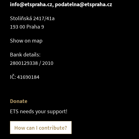
info@etspraha.cz, podatelna@etspraha.cz
Stoliňská 2417/41a
193 00 Praha 9
Show on map
Bank details:
2800129338 / 2010
IČ: 41690184
Donate
ETS needs your support!
How can I contribute?