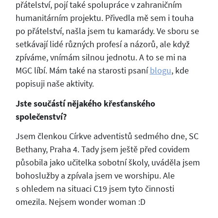
přátelství, pojí také spolupráce v zahraničním
humanitárním projektu. Přivedla mě sem i touha
po přátelství, našla jsem tu kamarády. Ve sboru se
setkávají lidé různých profesí a názorů, ale když
zpíváme, vnímám silnou jednotu. A to se mi na
MGC líbí. Mám také na starosti psaní
blogu
, kde
popisuji naše aktivity.
Jste součástí nějakého křesťanského
společenství?
Jsem členkou Církve adventistů sedmého dne, SC
Bethany, Praha 4. Tady jsem ještě před covidem
působila jako učitelka sobotní školy, uváděla jsem
bohoslužby a zpívala jsem ve worshipu. Ale
s ohledem na situaci C19 jsem tyto činnosti
omezila. Nejsem wonder woman :D