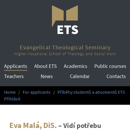
Evangelical Theological Seminary
Higher Vocational School of Theology and Social Work
Applicants
About ETS
Academics
Public courses
Teachers
News
Calendar
Contacts
Home
For applicants
Příběhy studentů a absolventů ETS
Přihlásit
Eva Malá, DiS.
–
Vidí potřebu