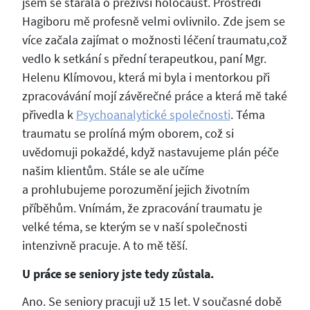
jsem se starala o přeživší holocaust. Prostředí
Hagiboru mě profesně velmi ovlivnilo. Zde jsem se
více začala zajímat o možnosti léčení traumatu,což
vedlo k setkání s přední terapeutkou, paní Mgr.
Helenu Klímovou, která mi byla i mentorkou při
zpracovávání mojí závěrečné práce a která mě také
přivedla k
Psychoanalytické společnosti
. Téma
traumatu se prolíná mým oborem, což si
uvědomuji pokaždé, když nastavujeme plán péče
našim klientům. Stále se ale učíme
a prohlubujeme porozumění jejich životním
příběhům. Vnímám, že zpracování traumatu je
velké téma, se kterým se v naší společnosti
intenzivně pracuje. A to mě těší.
U práce se seniory jste tedy zůstala.
Ano. Se seniory pracuji už 15 let. V současné době