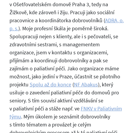
v Ošetřovatelském domově Praha 3, tedy na
Žižkově, kde zároveň i žiju. Pracuji jako sociální
pracovnice a koordinátorka dobrovolníků (
ADRA, o.
p. s.
). Moje profesní škála je poměrně široká.
Spolupracuji nejen s klienty, ale i s pečovateli, se
zdravotními sestrami, s managementem
organizace, jsem v kontaktu s organizacemi,
přijímám a koordinuji dobrovolníky a pak se
zajímám o paliativní péči. Jako organizace máme
možnost, jako jediní v Praze, účastnit se pilotního
projektu
Spolu až do konce
(
NF Abakus
), který
usiluje o zavedení paliativní péče do domovů pro
seniory. S tím souvisí aktivní vzdělávání se
v paliativní péči a stáže např. ve
FNKV v Paliativním
týmu
. Mým úkolem je seznámit dobrovolníky
s tímto tématem a provázet je celým
dobrovolnickým procesem až k té paliativní péči.