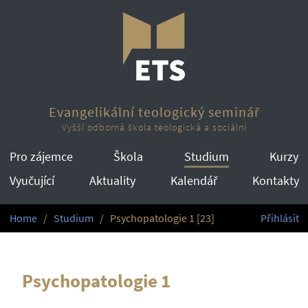
Evangelikální teologický seminář
Vyšší odborná škola teologická a sociální
Pro zájemce
Škola
Studium
Kurzy
Vyučující
Aktuality
Kalendář
Kontakty
Home
Studium
Psychopatologie 1 [23]
Přihlásit
Psychopatologie 1