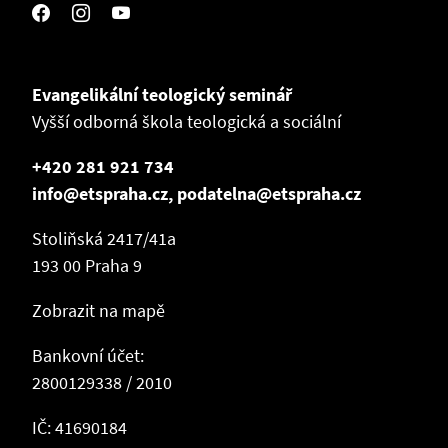
Evangelikální teologický seminář
Vyšší odborná škola teologická a sociální
+420 281 921 734
info@etspraha.cz, podatelna@etspraha.cz
Stoliňská 2417/41a
193 00 Praha 9
Zobrazit na mapě
Bankovní účet:
2800129338 / 2010
IČ: 41690184