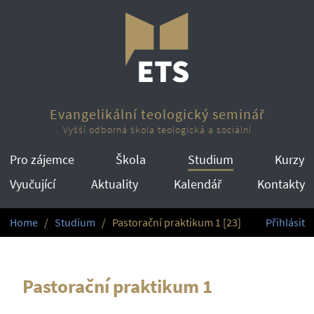
Evangelikální teologický seminář
Vyšší odborná škola teologická a sociální
Pro zájemce
Škola
Studium
Kurzy
Vyučující
Aktuality
Kalendář
Kontakty
Home
Studium
Pastorační praktikum 1 [23]
Přihlásit
Pastorační praktikum 1