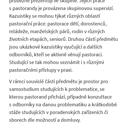
průběžně prezentují ve skupině. Jejich práce
s pastorandy je provázena skupinovou supervizí.
Kazuistiky se mohou týkat různých oblastí
pastorační práce: pastorace dětí, dorostenců,
mládeže, manželských párů, rodin v různých
životních etapách, seniorů. Druhou částí předmětu
jsou ukázkové kazuistiky vyučující a dalších
odborníků, kteří se aktivně věnují pastoraci.
Studující se tak mohou seznámit i s různými
pastoračními přístupy v praxi.
V rámci souvislé části předmětu je prostor pro
samostudium studujících k problematice, se
kterou pastorand přichází, případně konzultace
s odborníky na danou problematiku a krátkodobé
stáže studujících v poradenských zařízeních či
sborech dle možností a domluvy.