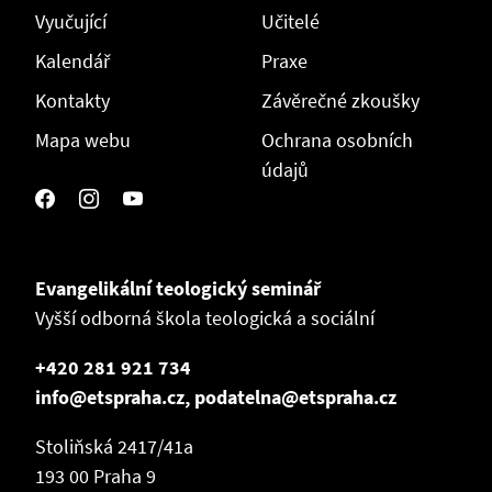
Vyučující
Učitelé
Kalendář
Praxe
Kontakty
Závěrečné zkoušky
Mapa webu
Ochrana osobních
údajů
Evangelikální teologický seminář
Vyšší odborná škola teologická a sociální
+420 281 921 734
info@etspraha.cz, podatelna@etspraha.cz
Stoliňská 2417/41a
193 00 Praha 9