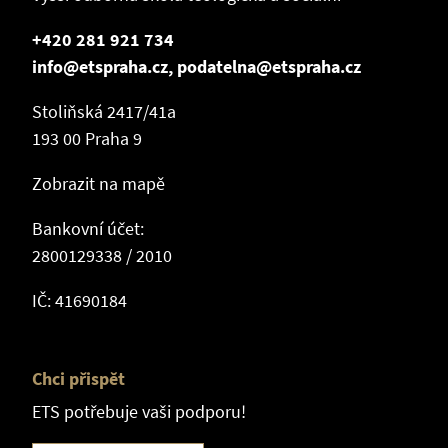
+420 281 921 734
info@etspraha.cz, podatelna@etspraha.cz
Stoliňská 2417/41a
193 00 Praha 9
Zobrazit na mapě
Bankovní účet:
2800129338 / 2010
IČ: 41690184
Chci přispět
ETS potřebuje vaši podporu!