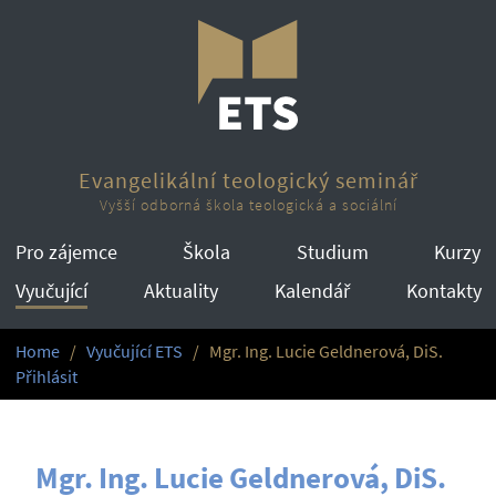
Evangelikální teologický seminář
Vyšší odborná škola teologická a sociální
Pro zájemce
Škola
Studium
Kurzy
Vyučující
Aktuality
Kalendář
Kontakty
Home
Vyučující ETS
Mgr. Ing. Lucie Geldnerová, DiS.
Přihlásit
Mgr. Ing. Lucie Geldnerová, DiS.