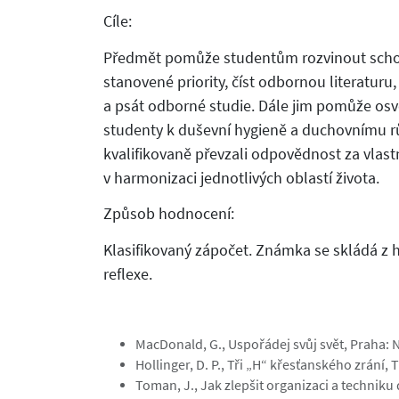
Cíle:
Předmět pomůže studentům rozvinout schopn
stanovené priority, číst odbornou literaturu,
a psát odborné studie. Dále jim pomůže osvo
studenty k duševní hygieně a duchovnímu r
kvalifikovaně převzali odpovědnost za vlast
v harmonizaci jednotlivých oblastí života.
Způsob hodnocení:
Klasifikovaný zápočet. Známka se skládá z
reflexe.
MacDonald, G., Uspořádej svůj svět, Praha:
Hollinger, D. P., Tři „H“ křesťanského zrání,
Toman, J., Jak zlepšit organizaci a technik