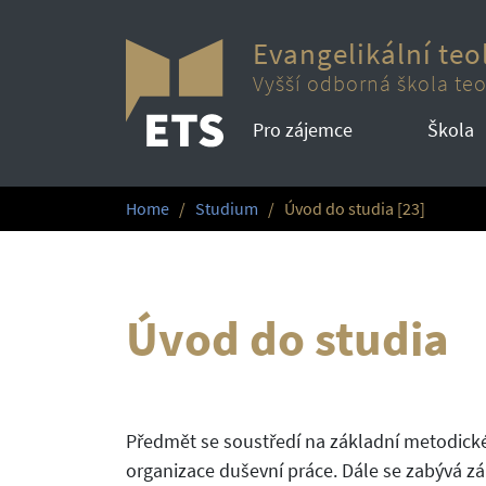
Evangelikální teo
Vyšší odborná škola teo
Pro zájemce
Škola
Home
Studium
Úvod do studia [23]
Úvod do studia
Předmět se soustředí na základní metodické 
organizace duševní práce. Dále se zabývá zá