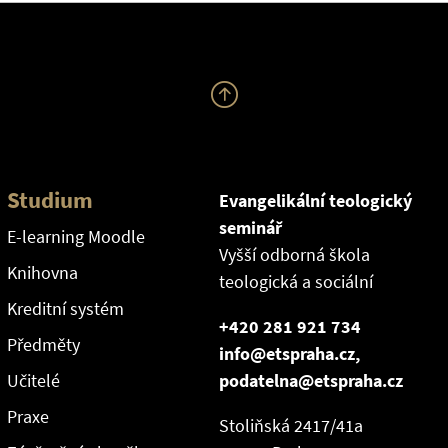
Studium
Evangelikální teologický
seminář
E-learning Moodle
Vyšší odborná škola
Knihovna
teologická a sociální
Kreditní systém
+420 281 921 734
Předměty
info@etspraha.cz,
Učitelé
podatelna@etspraha.cz
Praxe
Stoliňská 2417/41a