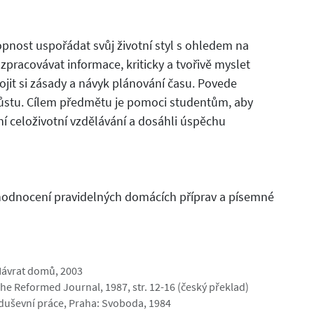
ost uspořádat svůj životní styl s ohledem na
 zpracovávat informace, kriticky a tvořivě myslet
jit si zásady a návyk plánování času. Povede
ůstu. Cílem předmětu je pomoci studentům, aby
ní celoživotní vzdělávání a dosáhli úspěchu
 hodnocení pravidelných domácích příprav a písemné
 Návrat domů, 2003
 The Reformed Journal, 1987, str. 12-16 (český překlad)
u duševní práce, Praha: Svoboda, 1984