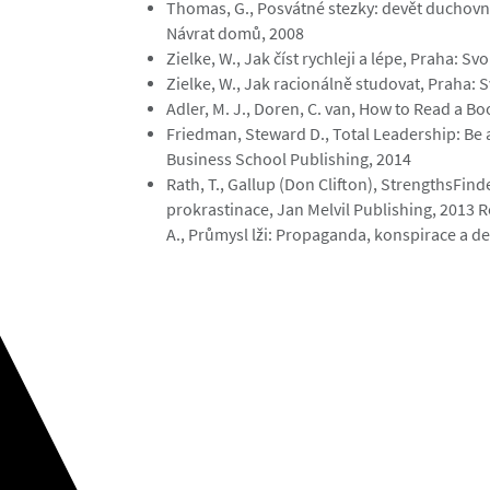
Thomas, G., Posvátné stezky: devět duchovní
Návrat domů, 2008
Zielke, W., Jak číst rychleji a lépe, Praha: S
Zielke, W., Jak racionálně studovat, Praha:
Adler, M. J., Doren, C. van, How to Read a 
Friedman, Steward D., Total Leadership: Be a
Business School Publishing, 2014
Rath, T., Gallup (Don Clifton), StrengthsFind
prokrastinace, Jan Melvil Publishing, 2013 R
A., Průmysl lži: Propaganda, konspirace a de