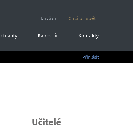
English
Chci přispět
ktuality
Kalendář
Kontakty
Přihlásit
Učitelé