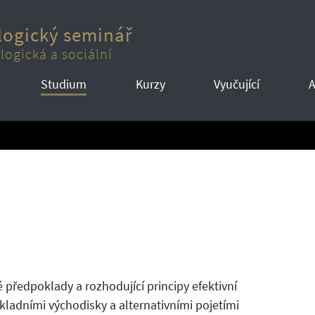
logický seminář
logická a sociální
Studium
Kurzy
Vyučující
A
předpoklady a rozhodující principy efektivní
kladními východisky a alternativními pojetími