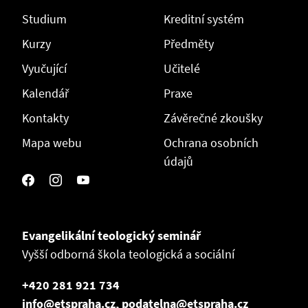
Studium
Kreditní systém
Kurzy
Předměty
Vyučující
Učitelé
Kalendář
Praxe
Kontakty
Závěrečné zkoušky
Mapa webu
Ochrana osobních
údajů
Evangelikální teologický seminář
Vyšší odborná škola teologická a sociální
+420 281 921 734
info@etspraha.cz, podatelna@etspraha.cz