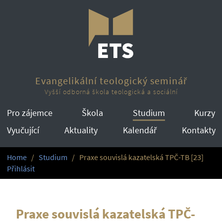
Evangelikální teologický seminář
Vyšší odborná škola teologická a sociální
Pro zájemce
Škola
Studium
Kurzy
Vyučující
Aktuality
Kalendář
Kontakty
Home
Studium
Praxe souvislá kazatelská TPČ-TB [23]
Přihlásit
Praxe souvislá kazatelská TPČ-