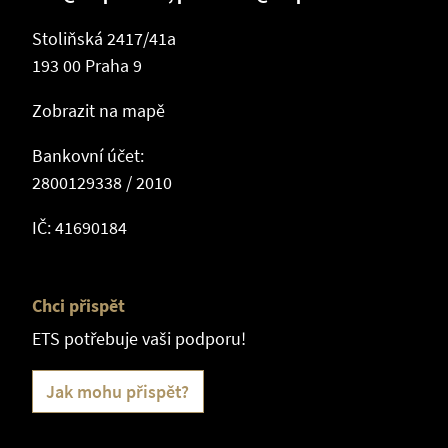
Stoliňská 2417/41a
193 00 Praha 9
Zobrazit na mapě
Bankovní účet:
2800129338 / 2010
IČ: 41690184
Chci přispět
ETS potřebuje vaši podporu!
Jak mohu přispět?