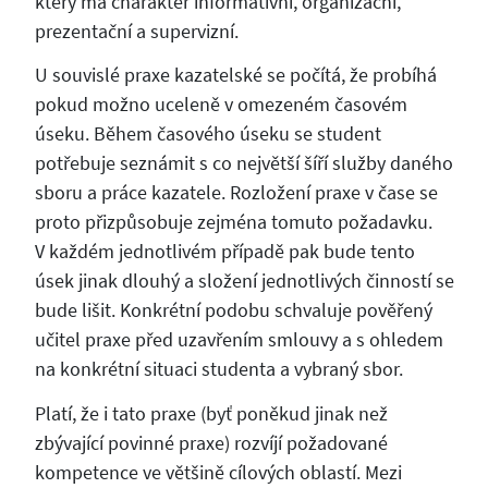
který má charakter informativní, organizační,
prezentační a supervizní.
U souvislé praxe kazatelské se počítá, že probíhá
pokud možno uceleně v omezeném časovém
úseku. Během časového úseku se student
potřebuje seznámit s co největší šíří služby daného
sboru a práce kazatele. Rozložení praxe v čase se
proto přizpůsobuje zejména tomuto požadavku.
V každém jednotlivém případě pak bude tento
úsek jinak dlouhý a složení jednotlivých činností se
bude lišit. Konkrétní podobu schvaluje pověřený
učitel praxe před uzavřením smlouvy a s ohledem
na konkrétní situaci studenta a vybraný sbor.
Platí, že i tato praxe (byť poněkud jinak než
zbývající povinné praxe) rozvíjí požadované
kompetence ve většině cílových oblastí. Mezi