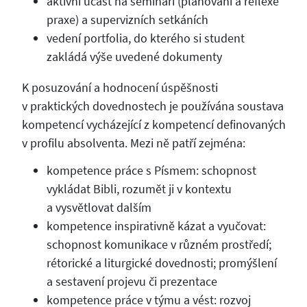
aktivní účast na semináři (plánování a reflexe
praxe) a supervizních setkáních
vedení portfolia, do kterého si student
zakládá výše uvedené dokumenty
K posuzování a hodnocení úspěšnosti
v praktických dovednostech je používána soustava
kompetencí vycházející z kompetencí definovaných
v profilu absolventa. Mezi ně patří zejména:
kompetence práce s Písmem: schopnost
vykládat Bibli, rozumět ji v kontextu
a vysvětlovat dalším
kompetence inspirativně kázat a vyučovat:
schopnost komunikace v různém prostředí;
rétorické a liturgické dovednosti; promýšlení
a sestavení projevu či prezentace
kompetence práce v týmu a vést: rozvoj