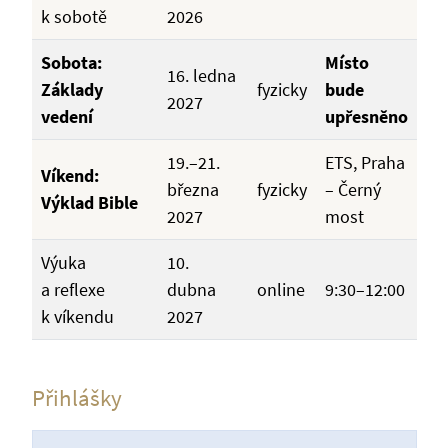
k sobotě
2026
Sobota:
Místo
16. ledna
Základy
fyzicky
bude
2027
vedení
upřesněno
19.–21.
ETS, Praha
Víkend:
března
fyzicky
– Černý
Výklad Bible
2027
most
Výuka
10.
a reflexe
dubna
online
9:30–12:00
k víkendu
2027
Přihlášky