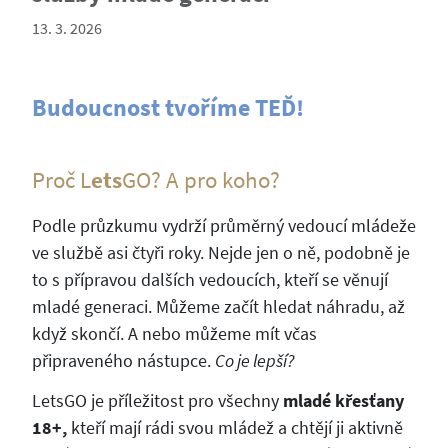
13. 3. 2026
Budoucnost tvoříme TEĎ!
Proč L
ets
GO? A pro koho?
Podle průzkumu vydrží průměrný vedoucí mládeže
ve službě asi čtyři roky. Nejde jen o ně, podobně je
to s přípravou dalších vedoucích, kteří se věnují
mladé generaci. Můžeme začít hledat náhradu, až
když skončí. A nebo můžeme mít včas
připraveného nástupce.
Co je lepší?
LetsGO je příležitost pro všechny
mladé křesťany
18+,
kteří mají rádi svou mládež a chtějí ji aktivně