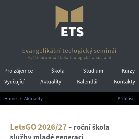
Evangelikální teologický seminář
Vyšší odborná škola teologická a sociální
Pro zájemce
Škola
Studium
Kurzy
Vyučující
Aktuality
Kalendář
Kontakty
Home
Aktuality
Přihlásit
LetsGO 2026/27
–
roční škola
služby mladé generaci