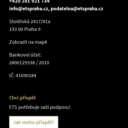
+420 281 921 734
info@etspraha.cz, podatelna@etspraha.cz
Stoliňská 2417/41a
193 00 Praha 9
Zobrazit na mapě
Bankovní účet:
2800129338 / 2010
IČ: 41690184
Chci přispět
ETS potřebuje vaši podporu!
Jak mohu přispět?