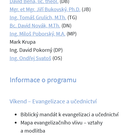
David Beňa, lic. theol.
(DB)
Mgr. et Mgr. Jiří Bukovský, Ph.D.
(JB)
Ing. Tomáš Grulich, M.Th.
(TG)
Bc. David Novák, M.Th.
(DN)
Ing. Miloš Poborský, M.A.
(MP)
Mark Krupa
Ing. David Pokorný (DP)
Ing. Ondřej Svatoš
(OS)
Informace o programu
Víkend – Evangelizace a učednictví
Biblický mandát k evangelizaci a učednictví
Mapa evangelizačního vlivu – vztahy
a modlitba