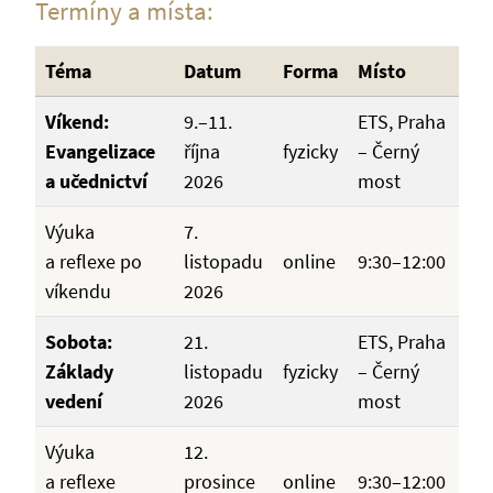
Termíny a místa:
Téma
Datum
Forma
Místo
Víkend:
9.–11.
ETS, Praha
Evangelizace
října
fyzicky
– Černý
a učednictví
2026
most
Výuka
7.
a reflexe po
listopadu
online
9:30–12:00
víkendu
2026
Sobota:
21.
ETS, Praha
Základy
listopadu
fyzicky
– Černý
vedení
2026
most
Výuka
12.
a reflexe
prosince
online
9:30–12:00