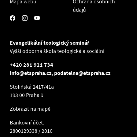
Mapa webu
Ochrana osobních
údajů
Evangelikální teologický seminář
Vyšší odborná škola teologická a sociální
+420 281 921 734
info@etspraha.cz, podatelna@etspraha.cz
Stoliňská 2417/41a
193 00 Praha 9
Zobrazit na mapě
Bankovní účet:
2800129338 / 2010