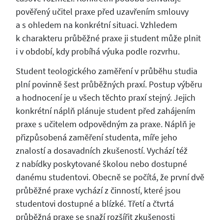
pověřený učitel praxe před uzavřením smlouvy
a s ohledem na konkrétní situaci. Vzhledem
k charakteru průběžné praxe ji student může plnit
i v období, kdy probíhá výuka podle rozvrhu.
Student teologického zaměření v průběhu studia
plní povinně šest průběžných praxí. Postup výběru
a hodnocení je u všech těchto praxí stejný. Jejich
konkrétní náplň plánuje student před zahájením
praxe s učitelem odpovědným za praxe. Náplň je
přizpůsobená zaměření studenta, míře jeho
znalostí a dosavadních zkušeností. Vychází též
z nabídky poskytované školou nebo dostupné
danému studentovi. Obecně se počítá, že první dvě
průběžné praxe vychází z činností, které jsou
studentovi dostupné a blízké. Třetí a čtvrtá
průběžná praxe se snaží rozšířit zkušenosti