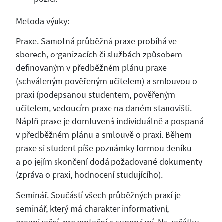
Metoda výuky:
Praxe. Samotná průběžná praxe probíhá ve
sborech, organizacích či službách způsobem
definovaným v předběžném plánu praxe
(schváleným pověřeným učitelem) a smlouvou o
praxi (podepsanou studentem, pověřeným
učitelem, vedoucím praxe na daném stanovišti.
Náplň praxe je domluvená individuálně a pospaná
v předběžném plánu a smlouvě o praxi. Během
praxe si student píše poznámky formou deníku
a po jejím skončení dodá požadované dokumenty
(zpráva o praxi, hodnocení studujícího).
Seminář. Součástí všech průběžných praxí je
seminář, který má charakter informativní,
organizační, prezentační a supervizní. Na začátku