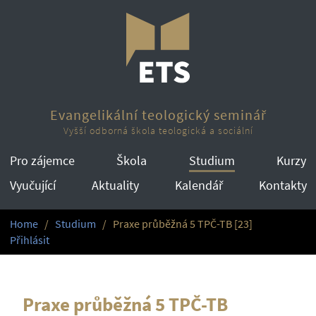
Evangelikální teologický seminář
Vyšší odborná škola teologická a sociální
Pro zájemce
Škola
Studium
Kurzy
Vyučující
Aktuality
Kalendář
Kontakty
Home
Studium
Praxe průběžná 5 TPČ-TB [23]
Přihlásit
Praxe průběžná 5 TPČ-TB