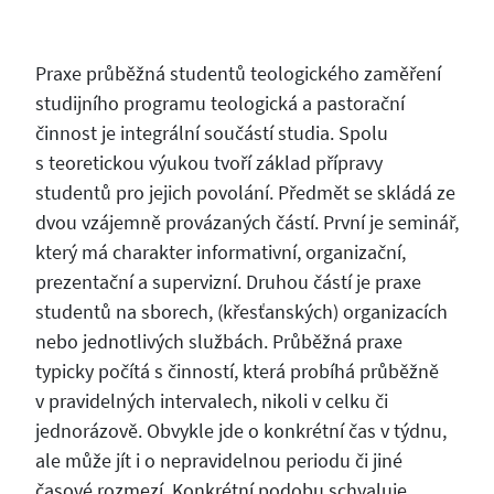
Praxe průběžná studentů teologického zaměření
studijního programu teologická a pastorační
činnost je integrální součástí studia. Spolu
s teoretickou výukou tvoří základ přípravy
studentů pro jejich povolání. Předmět se skládá ze
dvou vzájemně provázaných částí. První je seminář,
který má charakter informativní, organizační,
prezentační a supervizní. Druhou částí je praxe
studentů na sborech, (křesťanských) organizacích
nebo jednotlivých službách. Průběžná praxe
typicky počítá s činností, která probíhá průběžně
v pravidelných intervalech, nikoli v celku či
jednorázově. Obvykle jde o konkrétní čas v týdnu,
ale může jít i o nepravidelnou periodu či jiné
časové rozmezí. Konkrétní podobu schvaluje