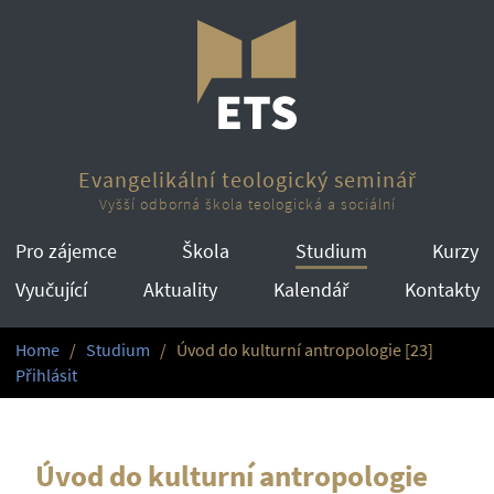
Evangelikální teologický seminář
Vyšší odborná škola teologická a sociální
Pro zájemce
Škola
Studium
Kurzy
Vyučující
Aktuality
Kalendář
Kontakty
Home
Studium
Úvod do kulturní antropologie [23]
Přihlásit
Úvod do kulturní antropologie