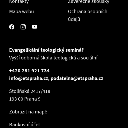
Kontakty
Závěrečné zkoušky
Mapa webu
Ochrana osobních
údajů
Evangelikální teologický seminář
Vyšší odborná škola teologická a sociální
+420 281 921 734
info@etspraha.cz, podatelna@etspraha.cz
Stoliňská 2417/41a
193 00 Praha 9
Zobrazit na mapě
Bankovní účet: