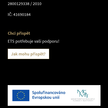
2800129338 / 2010
IČ: 41690184
Chci přispět
ETS potřebuje vaši podporu!
Jak mohu přispět?