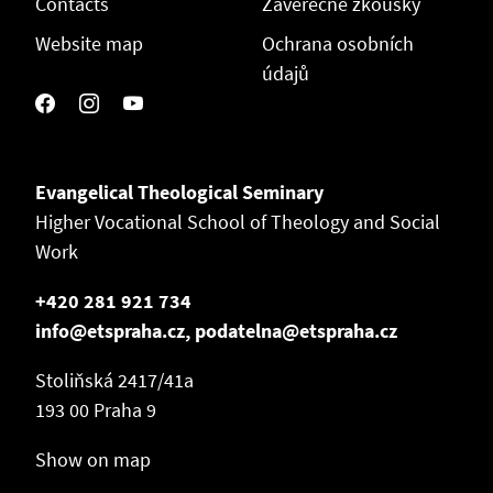
Contacts
Závěrečné zkoušky
Website map
Ochrana osobních
údajů
Evangelical Theological Seminary
Higher Vocational School of Theology and Social
Work
+420 281 921 734
info@etspraha.cz, podatelna@etspraha.cz
Stoliňská 2417/41a
193 00 Praha 9
Show on map