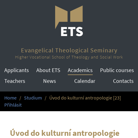
Evangelical Theological Seminary
Higher Vocational School of Theology and Social Work
Applicants
About ETS
Academics
Public courses
Teachers
News
Calendar
Contacts
Home
Studium
Úvod do kulturní antropologie [23]
Přihlásit
Úvod do kulturní antropologie