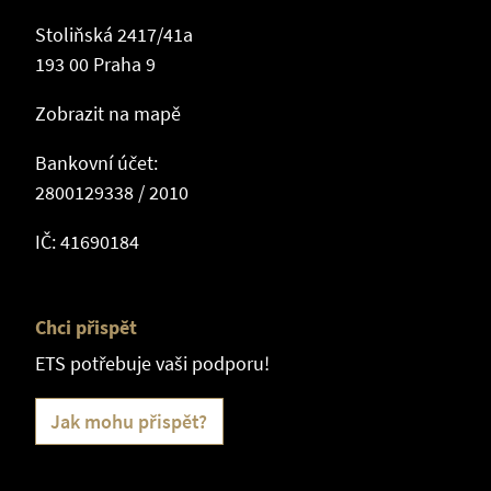
Stoliňská 2417/41a
193 00 Praha 9
Zobrazit na mapě
Bankovní účet:
2800129338 / 2010
IČ: 41690184
Chci přispět
ETS potřebuje vaši podporu!
Jak mohu přispět?