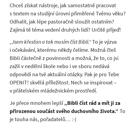
Chceš získat nástroje, jak samostatně pracovat
s textem na studijní úrovni přiměřené Tvému věku?
Odhalit, jak lépe pastoračně sloužit ostatním?
Zajímá tě téma vedení druhých lidí? Určitě přijeď!
„Jsem křesťan a tak musím číst Bibli.“
To je výzva
i očekávání, kterému někdy čelíme. Možná čteš
Bibli částečně z povinnosti a možná, že to, co jsi
zažil v nedělní škole nebo i ve sboru nedává
odpovědi na tvé aktuální otázky. Pak je pro Tebe
OPENIT! skvělá příležitost. Nech se inspirovat –
v přátelském mládežnickém prostředí.
Je přece mnohem lepší
„Bibli číst rád a mít ji za
přirozenou součást svého duchovního života.“
To
je touha nás, pořadatelů… :-)