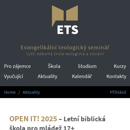
Evangelikální teologický seminář
Vyšší odborná škola teologická a sociální
Pro zájemce
Škola
Studium
Kurzy
Vyučující
Aktuality
Kalendář
Kontakty
Home
Aktuality
Přihlásit
OPEN IT! 2025
–
Letní biblická
škola pro mládež 17+