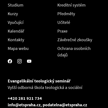
Studium
Kreditní systém
Kurzy
Předměty
Vyučující
Učitelé
Kalendář
Praxe
Kontakty
Závěrečné zkoušky
Mapa webu
Ochrana osobních
údajů
Evangelikální teologický seminář
Vyšší odborná škola teologická a sociální
+420 281 921 734
info@etspraha.cz, podatelna@etspraha.cz