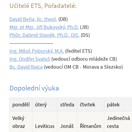
Učitelé ETS, Pořadatelé:
David Beňa, lic. theol.
(DB)
Mgr. et Mgr. Jiří Bukovský, Ph.D.
(JB)
PhDr. Dalimil Staněk, Ph.D., DiS.
(DS)
——————————–
Ing. Miloš Poborský, M.A.
(ředitel ETS)
Ing. Ondřej Svatoš
(vedoucí odboru mládeže CB)
Bc. David Rajca
(vedoucí OM CB - Morava a Slezsko)
Dopolední výuka
pondělí
úterý
středa
čtvrtek
pátek
Velký
Jedinečná
obraz
Leviticus
Jonáš
Římanům
cesta