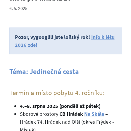
6. 5. 2025
Pozor, vygooglili jste loňský rok!
Info k létu
2026 zde!
Téma: Jedinečná cesta
Termín a místo pobytu 4. ročníku:
4.–8. srpna 2025 (pondělí až pátek)
Sborové prostory
CB Hrádek
Na Skále
–
Hrádek 74, Hrádek nad Olší (okres Frýdek -
Místek).