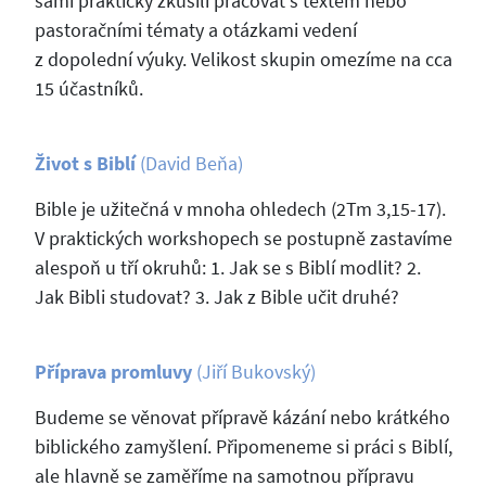
sami prakticky zkusili pracovat s textem nebo
pastoračními tématy a otázkami vedení
z dopolední výuky. Velikost skupin omezíme na cca
15 účastníků.
Život s Biblí
(David Beňa)
Bible je užitečná v mnoha ohledech (2Tm 3,15-17).
V praktických workshopech se postupně zastavíme
alespoň u tří okruhů: 1. Jak se s Biblí modlit? 2.
Jak Bibli studovat? 3. Jak z Bible učit druhé?
Příprava promluvy
(Jiří Bukovský)
Budeme se věnovat přípravě kázání nebo krátkého
biblického zamyšlení. Připomeneme si práci s Biblí,
ale hlavně se zaměříme na samotnou přípravu