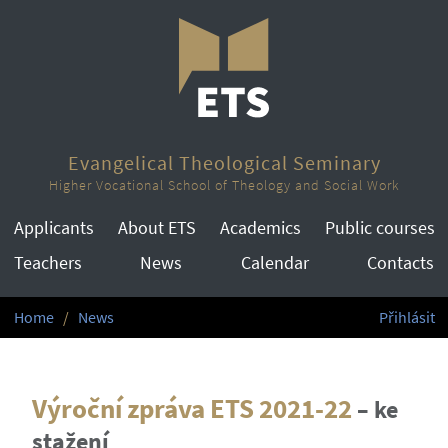
Evangelical Theological Seminary
Higher Vocational School of Theology and Social Work
Applicants
About ETS
Academics
Public courses
Teachers
News
Calendar
Contacts
Home
News
Přihlásit
Výroční zpráva ETS 2021-22
–
ke
stažení