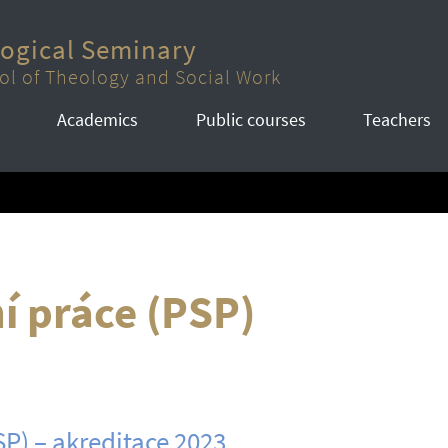
logical Seminary
ol of Theology and Social Work
Academics
Public courses
Teachers
í práce (PSP)
SP) – akreditace 2023