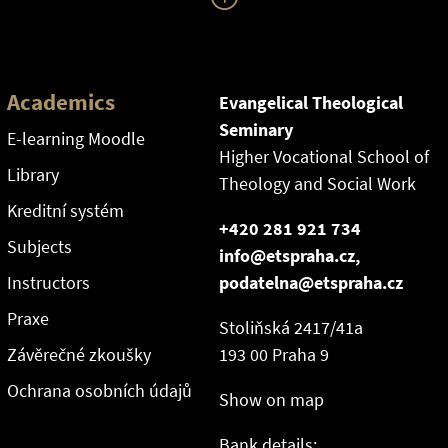
Academics
Evangelical Theological
Seminary
E-learning Moodle
Higher Vocational School of
Library
Theology and Social Work
Kreditní systém
+420 281 921 734
Subjects
info@etspraha.cz,
Instructors
podatelna@etspraha.cz
Praxe
Stoliňská 2417/41a
Závěrečné zkoušky
193 00 Praha 9
Ochrana osobních údajů
Show on map
Bank details: