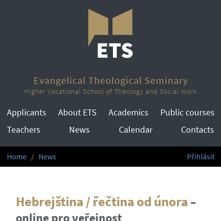
Evangelical Theological Seminary
Higher Vocational School of Theology and Social Work
Applicants
About ETS
Academics
Public courses
Teachers
News
Calendar
Contacts
Home
News
Přihlásit
Hebrejština / řečtina od února
–
online pro veřejnost