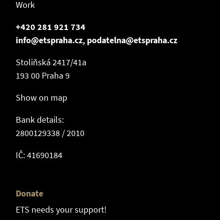
Work
+420 281 921 734
info@etspraha.cz, podatelna@etspraha.cz
Stoliňská 2417/41a
193 00 Praha 9
Show on map
Bank details:
2800129338 / 2010
IČ: 41690184
Donate
ETS needs your support!