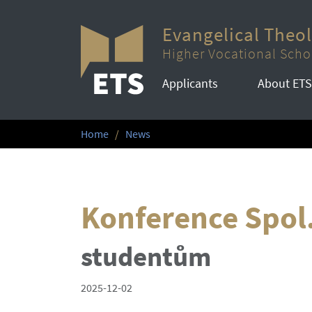
Evangelical Theo
Higher Vocational Scho
Applicants
About ETS
Home
News
Konference Spol.
studentům
2025-12-02