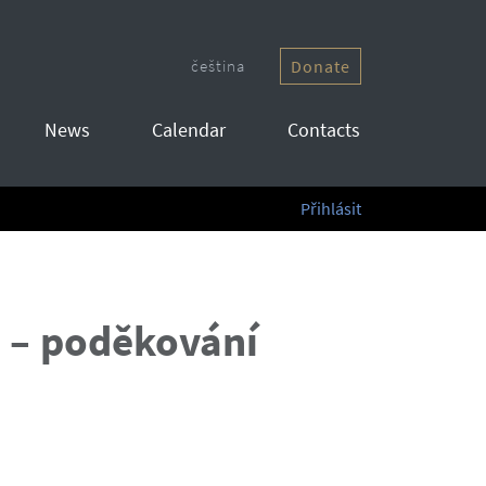
čeština
Donate
News
Calendar
Contacts
Přihlásit
ů
–
poděkování