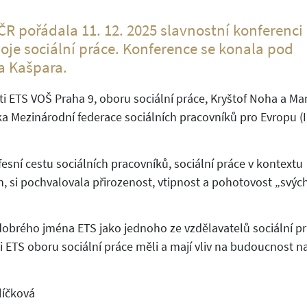
ČR pořádala 11. 12. 2025 slavnostní konferenci
zvoje sociální práce. Konference se konala pod
a Kašpara.
ti ETS VOŠ Praha 9, oboru sociální práce, Kryštof Noha a Ma
ka Mezinárodní federace sociálních pracovníků pro Evropu (
fesní cestu sociálních pracovníků, sociální práce v kontextu
n, si pochvalovala přirozenost, vtipnost a pohotovost „svýc
obrého jména ETS jako jednoho ze vzdělavatelů sociální pr
i ETS oboru sociální práce měli a mají vliv na budoucnost na
líčková