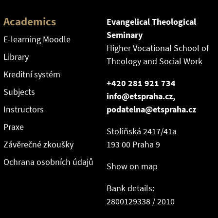
Academics
Evangelical Theological
Seminary
E-learning Moodle
Higher Vocational School of
Library
Theology and Social Work
Kreditní systém
+420 281 921 734
Subjects
info@etspraha.cz,
Instructors
podatelna@etspraha.cz
Praxe
Stoliňská 2417/41a
Závěrečné zkoušky
193 00 Praha 9
Ochrana osobních údajů
Show on map
Bank details:
2800129338 / 2010