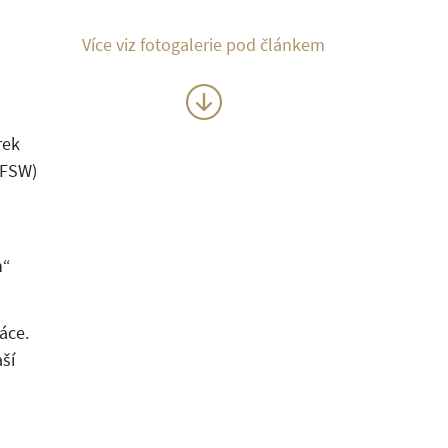
Více viz fotogalerie pod článkem
rek
IFSW)
h“
áce.
ší