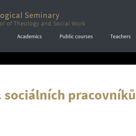
logical Seminary
ol of Theology and Social Work
Academics
Public courses
Teachers
 sociálních pracovník