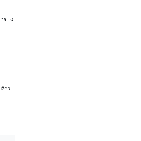
aha 10
lužeb