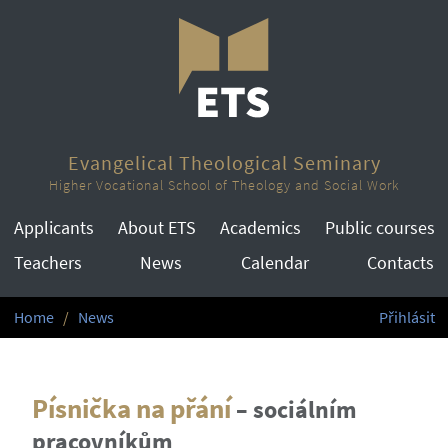
Evangelical Theological Seminary
Higher Vocational School of Theology and Social Work
Applicants
About ETS
Academics
Public courses
Teachers
News
Calendar
Contacts
Home
News
Přihlásit
Písnička na přání
–
sociálním
pracovníkům