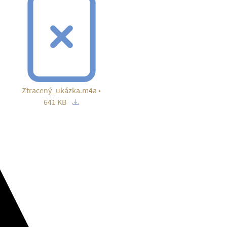
Ztracený_ukázka.m4a •
641 KB