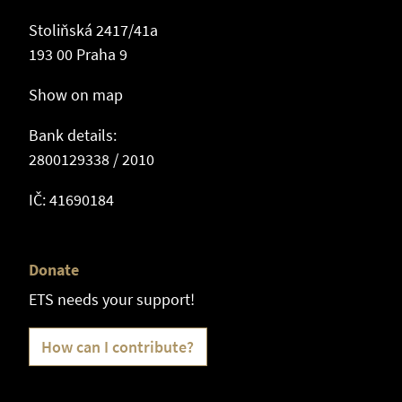
Stoliňská 2417/41a
193 00 Praha 9
Show on map
Bank details:
2800129338 / 2010
IČ: 41690184
Donate
ETS needs your support!
How can I contribute?