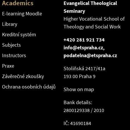
Academics
Evangelical Theological
Seminary
E-learning Moodle
Higher Vocational School of
Library
Theology and Social Work
Kreditní systém
+420 281 921 734
Subjects
info@etspraha.cz,
Instructors
podatelna@etspraha.cz
Praxe
Stoliňská 2417/41a
Závěrečné zkoušky
193 00 Praha 9
Ochrana osobních údajů
Show on map
Bank details:
2800129338 / 2010
IČ: 41690184