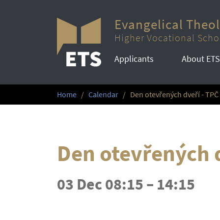
Evangelical Theo
Higher Vocational Scho
Applicants
About ETS
Home
Calendar
Den otevřených dveří - TPČ
Den otevřených d
03 Dec 08:15 – 14:15