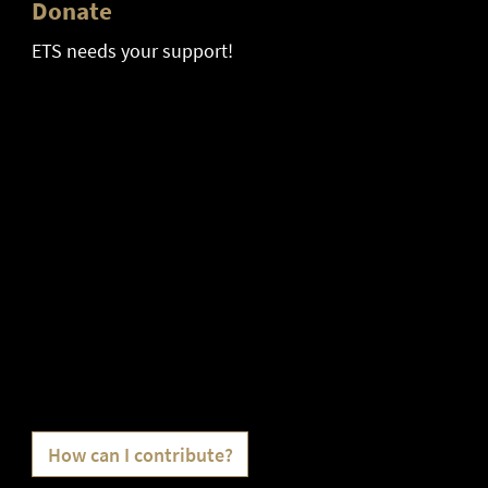
Donate
ETS needs your support!
How can I contribute?