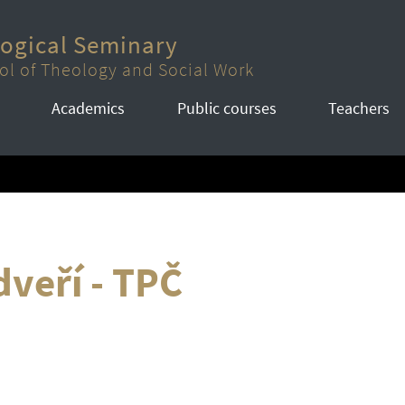
logical Seminary
ol of Theology and Social Work
Academics
Public courses
Teachers
veří - TPČ