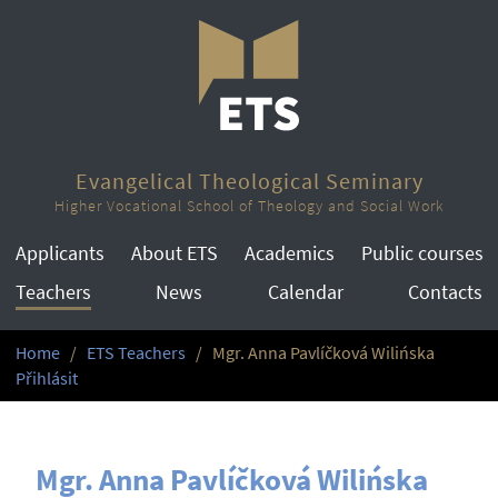
Evangelical Theological Seminary
Higher Vocational School of Theology and Social Work
Applicants
About ETS
Academics
Public courses
Teachers
News
Calendar
Contacts
Home
ETS Teachers
Mgr. Anna Pavlíčková Wilińska
Přihlásit
Mgr. Anna Pavlíčková Wilińska