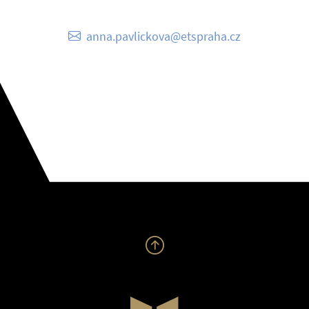
anna.pavlickova@etspraha.cz