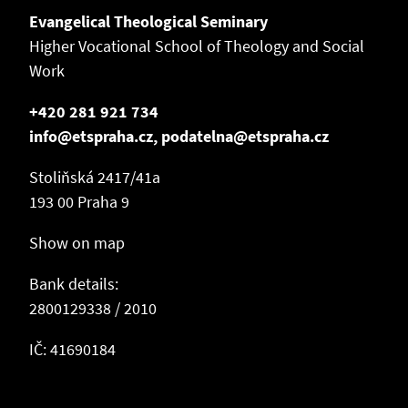
Evangelical Theological Seminary
Higher Vocational School of Theology and Social
Work
+420 281 921 734
info@etspraha.cz, podatelna@etspraha.cz
Stoliňská 2417/41a
193 00 Praha 9
Show on map
Bank details:
2800129338 / 2010
IČ: 41690184