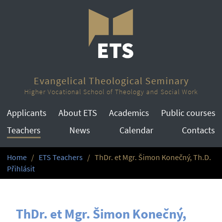
Evangelical Theological Seminary
Higher Vocational School of Theology and Social Work
Applicants
About ETS
Academics
Public courses
Teachers
News
Calendar
Contacts
Home
ETS Teachers
ThDr. et Mgr. Šimon Konečný, Th.D.
Přihlásit
ThDr. et Mgr. Šimon Konečný,