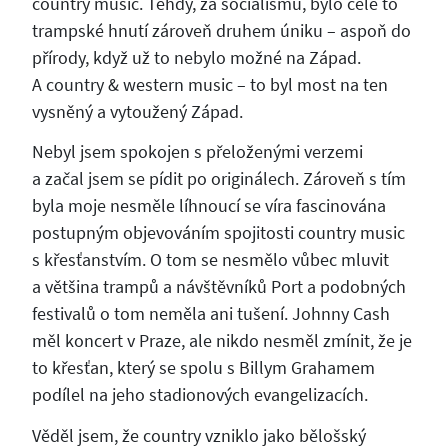
country music. Tehdy, za socialismu, bylo celé to
trampské hnutí zároveň druhem úniku – aspoň do
přírody, když už to nebylo možné na Západ.
A country & western music – to byl most na ten
vysněný a vytoužený Západ.
Nebyl jsem spokojen s přeloženými verzemi
a začal jsem se pídit po originálech. Zároveň s tím
byla moje nesměle líhnoucí se víra fascinována
postupným objevováním spojitosti country music
s křesťanstvím. O tom se nesmělo vůbec mluvit
a většina trampů a návštěvníků Port a podobných
festivalů o tom neměla ani tušení. Johnny Cash
měl koncert v Praze, ale nikdo nesměl zmínit, že je
to křesťan, který se spolu s Billym Grahamem
podílel na jeho stadionových evangelizacích.
Věděl jsem, že country vzniklo jako bělošský