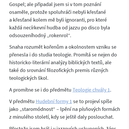
Gospel; ale připadal jsem si v tom poznání
osaměle, protože spoluhráči nebyli křesťané
a křesťané kolem mě byli ignoranti, pro které
každá necírkevní hudba od jazzu po disco byla
odsouzeníhodný „rokenrol“.
Snaha rozumět kořenům a okolnostem vzniku se
přenesla i do studia teologie. Promítá se nejen do
historicko-literární analýzy biblických textů, ale
také do srovnání filozofických premis různých
teologických škol.
A promítne se i do předmětu
Teologie chvály 1
.
V předmětu
Hudební formy 1
se to projeví spíše
jako „staromódnost“ – lpění na písňových formách
z minulého století, kdy se ještě daly poslouchat.
Přestože jsem hrál i v jazzových uskupeních, žánr,