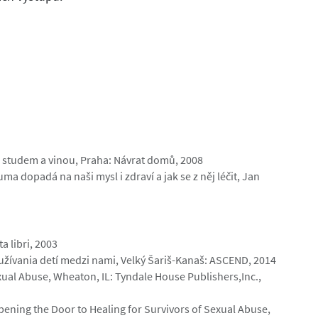
e studem a vinou, Praha: Návrat domů, 2008
uma dopadá na naši mysl i zdraví a jak se z něj léčit, Jan
a libri, 2003
žívania detí medzi nami, Velký Šariš-Kanaš: ASCEND, 2014
xual Abuse, Wheaton, IL: Tyndale House Publishers,Inc.,
pening the Door to Healing for Survivors of Sexual Abuse,