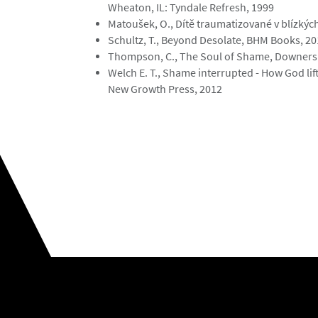
Wheaton, IL: Tyndale Refresh, 1999
Matoušek, O., Dítě traumatizované v blízkých
Schultz, T., Beyond Desolate, BHM Books, 20
Thompson, C., The Soul of Shame, Downers G
Welch E. T., Shame interrupted - How God lif
New Growth Press, 2012