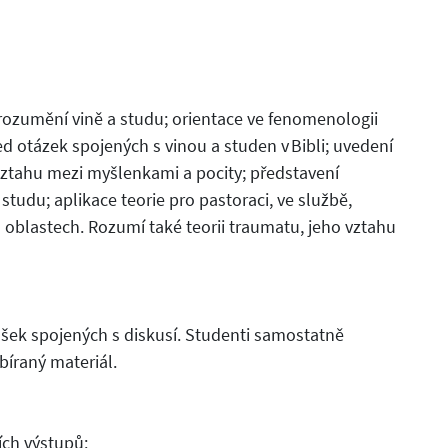
rozumění vině a studu; orientace ve fenomenologii
ed otázek spojených s vinou a studen v Bibli; uvedení
vztahu mezi myšlenkami a pocity; představení
 studu; aplikace teorie pro pastoraci, ve službě,
ch oblastech. Rozumí také teorii traumatu, jeho vztahu
šek spojených s diskusí. Studenti samostatně
bíraný materiál.
ích výstupů: