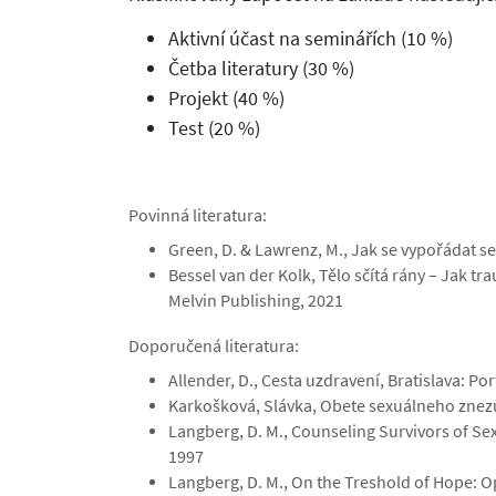
Aktivní účast na seminářích (10 %)
Četba literatury (30 %)
Projekt (40 %)
Test (20 %)
Povinná literatura:
Green, D. & Lawrenz, M., Jak se vypořádat s
Bessel van der Kolk, Tělo sčítá rány – Jak tra
Melvin Publishing, 2021
Doporučená literatura:
Allender, D., Cesta uzdravení, Bratislava: Port
Karkošková, Slávka, Obete sexuálneho znezu
Langberg, D. M., Counseling Survivors of Se
1997
Langberg, D. M., On the Treshold of Hope: O