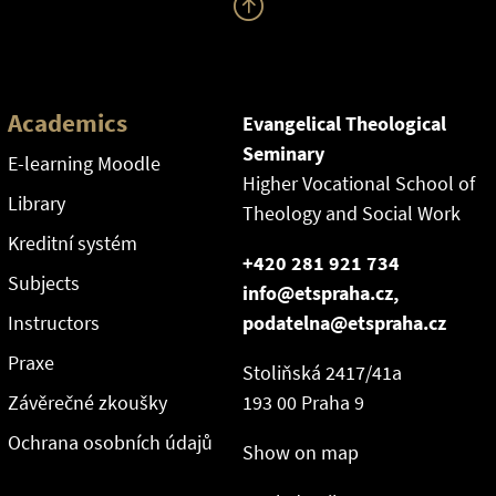
Academics
Evangelical Theological
Seminary
E-learning Moodle
Higher Vocational School of
Library
Theology and Social Work
Kreditní systém
+420 281 921 734
Subjects
info@etspraha.cz,
Instructors
podatelna@etspraha.cz
Praxe
Stoliňská 2417/41a
Závěrečné zkoušky
193 00 Praha 9
Ochrana osobních údajů
Show on map