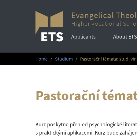
Evangelical Theo
Higher Vocational Scho
Applicants
About ETS
Home
Studium
Pastorační témata: stud, vin
Pastorační témat
Kurz poskytne přehled psychologické literat
s praktickými aplikacemi. Kurz bude zaháj