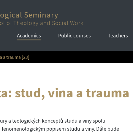
logical Seminary
ol of Theology and Social Work
Academics
Public courses
Teachers
a a trauma [23]
a: stud, vina a trauma
ury a teologických konceptů studu a viny spolu
en fenomenologickým popisem studu a viny. Dále bude