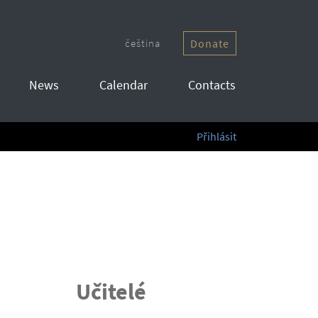
čeština
Donate
News
Calendar
Contacts
Přihlásit
Učitelé