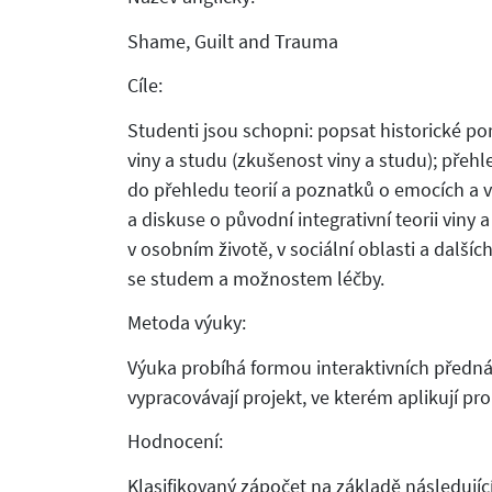
Shame, Guilt and Trauma
Cíle:
Studenti jsou schopni: popsat historické po
viny a studu (zkušenost viny a studu); přehl
do přehledu teorií a poznatků o emocích a 
a diskuse o původní integrativní teorii viny a
v osobním životě, v sociální oblasti a další
se studem a možnostem léčby.
Metoda výuky:
Výuka probíhá formou interaktivních předná
vypracovávají projekt, ve kterém aplikují pro
Hodnocení:
Klasifikovaný zápočet na základě následujíc