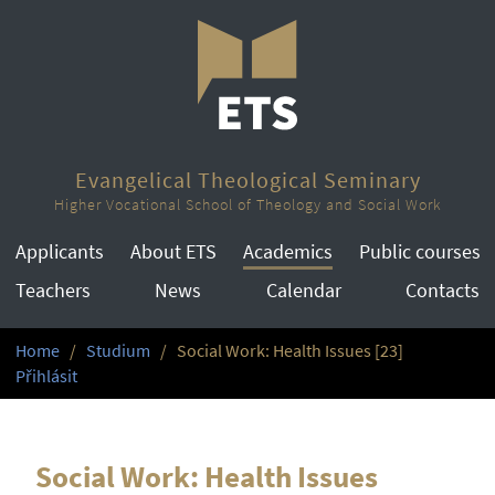
Evangelical Theological Seminary
Higher Vocational School of Theology and Social Work
Applicants
About ETS
Academics
Public courses
Teachers
News
Calendar
Contacts
Home
Studium
Social Work: Health Issues [23]
Přihlásit
Social Work: Health Issues