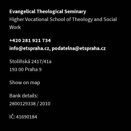
Evangelical Theological Seminary
Higher Vocational School of Theology and Social
Work
+420 281 921 734
info@etspraha.cz, podatelna@etspraha.cz
Stoliňská 2417/41a
193 00 Praha 9
Show on map
Bank details:
2800129338 / 2010
IČ: 41690184