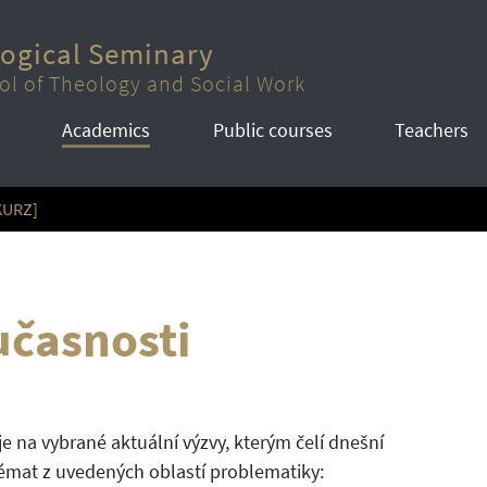
logical Seminary
ol of Theology and Social Work
Academics
Public courses
Teachers
KURZ]
učasnosti
e na vybrané aktuální výzvy, kterým čelí dnešní
émat z uvedených oblastí problematiky: