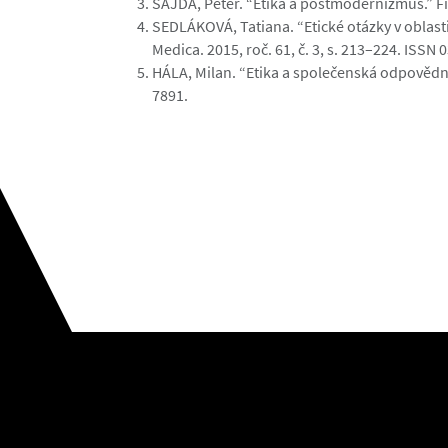
ŠAJDA, Peter. “Etika a postmodernizmus.” Filo
SEDLÁKOVÁ, Tatiana. “Etické otázky v oblasti
Medica. 2015, roč. 61, č. 3, s. 213–224. ISSN 
HÁLA, Milan. “Etika a společenská odpovědnost
7891.