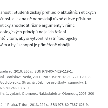
sti: Studenti získají přehled o aktuálních etických
čnost, a jak na ně odpovídají různé etické přístupy.
kriticky zhodnotit různé argumenty v rámci
eologických principů na jejich řešení.
ů v tom, aby si vytvořili vlastní teologicky
ám a byli schopni je přiměřeně obhájit.
Vyšehrad, 2010. 260 s. ISBN 978-80-7429-119-1.
ní. Bratislava: Veda, 2011. 198 s. ISBN 978-80-224-1206-8.
vod do etiky: Stručná učebnice pro školy i samouky. 1.
 978-80-246-1397-9.
ofie. 1. vydání. Olomouc: Nakladatelství Olomouc, 2005. 200
ydání. Praha: Triton, 2013. 224 s. ISBN 978-80-7387-626-9.