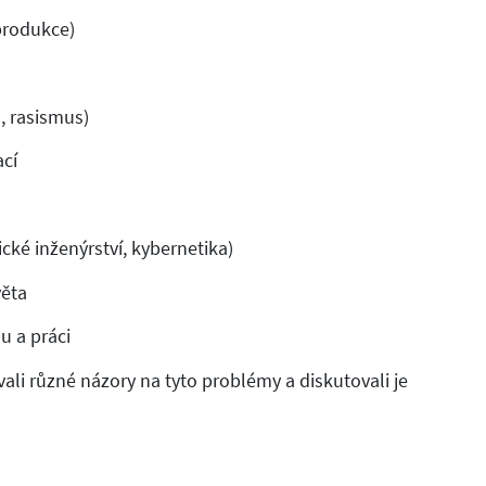
eprodukce)
, rasismus)
ací
ické inženýrství, kybernetika)
věta
u a práci
li různé názory na tyto problémy a diskutovali je