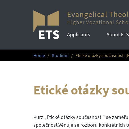
Evangelical Theo
Higher Vocational Scho
Applicants
About ETS
Home
Studium
Etické otázky současnosti [
Etické otázky so
Kurz „Etické otázky současnosti“ se zaměřuj
společnost.Věnuje se rozboru konkrétních t