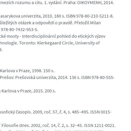
 v mezích rozumu a citu. 1. vydání. Praha: OIKOYMENH, 2014.
Masarykova univerzita, 2010. 180 s. ISBN 978-80-210-5211-8.
důležitých otázek a odpovědí o pravdě. Přeložil Milan
 978-80-7432-953-5.
ké mosty - Interdisciplinární pohled do etických výzev
chnologie. Toronto: Kierkegaard Circle, University of
8.
Karlova v Praze, 1998. 150 s.
Prešov: Prešovská univerzita, 2014. 136 s. ISBN 978-80-555-
Karlova v Praze, 2015. 200 s.
sofický časopis. 2009, roč. 57, č. 4, s. 485–495. ISSN 0015-
” Filosofie dnes. 2002, roč. 14, č. 2, s. 32–45. ISSN 1211-0021.