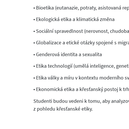
• Bioetika (eutanazie, potraty, asistovaná r
• Ekologická etika a klimatická změna
• Sociální spravedlnost (nerovnost, chudoba
• Globalizace a etické otázky spojené s migr
• Genderová identita a sexualita
• Etika technologií (umělá inteligence, genet
• Etika války a míru v kontextu moderního s
• Ekonomická etika a křesťanský postoj k trh
Studenti budou vedeni k tomu, aby analyzova
z pohledu křesťanské etiky.