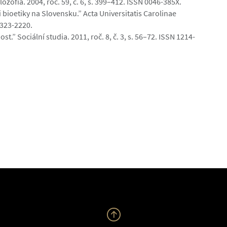
zofia. 2004, roč. 59, č. 6, s. 399–412. ISSN 0046-385X.
 bioetiky na Slovensku.” Acta Universitatis Carolinae
0323-2220.
.” Sociální studia. 2011, roč. 8, č. 3, s. 56–72. ISSN 1214-