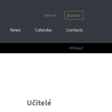
čeština
Donate
News
Calendar
Contacts
Přihlásit
Učitelé