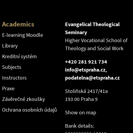
Academics
Evangelical Theological
Seminary
E-learning Moodle
Higher Vocational School of
Library
Theology and Social Work
Kreditní systém
+420 281 921 734
Subjects
info@etspraha.cz,
Instructors
podatelna@etspraha.cz
Praxe
Stoliňská 2417/41a
Závěrečné zkoušky
193 00 Praha 9
Ochrana osobních údajů
Show on map
Bank details: