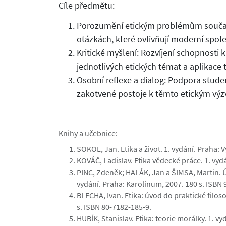
Cíle předmětu:
Porozumění etickým problémům současno
otázkách, které ovlivňují moderní spole
Kritické myšlení: Rozvíjení schopnosti 
jednotlivých etických témat a aplikace t
Osobní reflexe a dialog: Podpora student
zakotvené postoje k těmto etickým výzv
Knihy a učebnice:
SOKOL, Jan. Etika a život. 1. vydání. Praha: 
KOVÁČ, Ladislav. Etika vědecké práce. 1. vydá
PINC, Zdeněk; HALÁK, Jan a ŠIMSA, Martin. Ú
vydání. Praha: Karolinum, 2007. 180 s. ISBN
BLECHA, Ivan. Etika: úvod do praktické filos
s. ISBN 80-7182-185-9.
HUBÍK, Stanislav. Etika: teorie morálky. 1. v