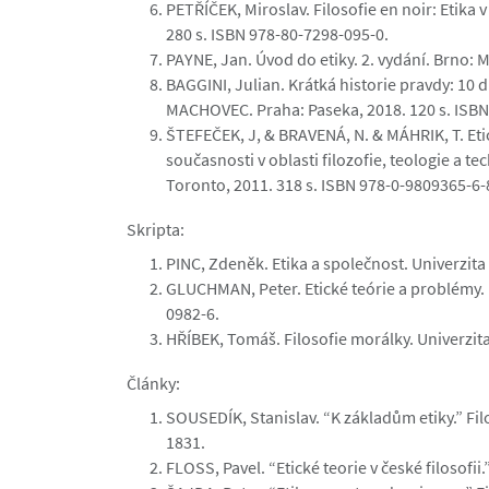
PETŘÍČEK, Miroslav. Filosofie en noir: Etika
280 s. ISBN 978-80-7298-095-0.
PAYNE, Jan. Úvod do etiky. 2. vydání. Brno: 
BAGGINI, Julian. Krátká historie pravdy: 10 
MACHOVEC. Praha: Paseka, 2018. 120 s. ISBN
ŠTEFEČEK, J, & BRAVENÁ, N. & MÁHRIK, T. Etic
současnosti v oblasti filozofie, teologie a te
Toronto, 2011. 318 s. ISBN 978-0-9809365-6-
Skripta:
PINC, Zdeněk. Etika a společnost. Univerzita 
GLUCHMAN, Peter. Etické teórie a problémy. 
0982-6.
HŘÍBEK, Tomáš. Filosofie morálky. Univerzita 
Články:
SOUSEDÍK, Stanislav. “K základům etiky.” Filo
1831.
FLOSS, Pavel. “Etické teorie v české filosofii.