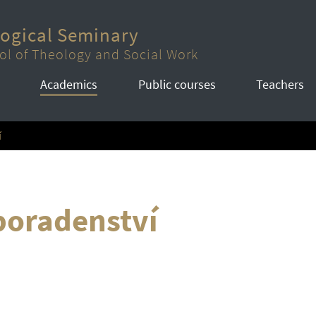
logical Seminary
ol of Theology and Social Work
Academics
Public courses
Teachers
í
poradenství