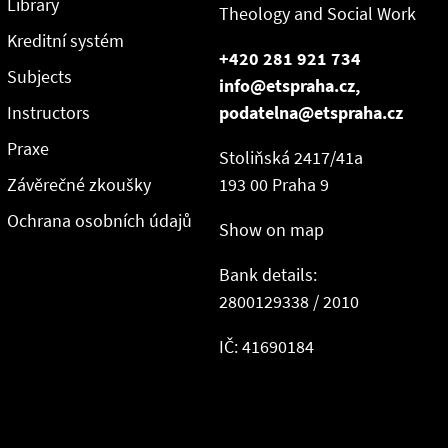
Library
Theology and Social Work
Kreditní systém
+420 281 921 734
Subjects
info@etspraha.cz,
Instructors
podatelna@etspraha.cz
Praxe
Stoliňská 2417/41a
Závěrečné zkoušky
193 00 Praha 9
Ochrana osobních údajů
Show on map
Bank details:
2800129338 / 2010
IČ: 41690184