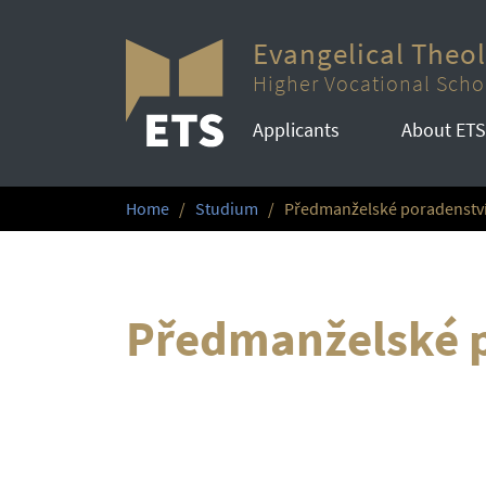
Evangelical Theo
Higher Vocational Scho
Applicants
About ETS
Home
Studium
Předmanželské poradenstv
Předmanželské 