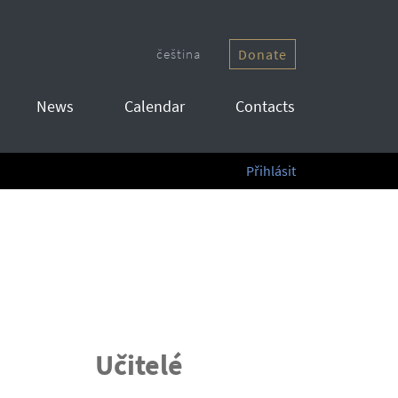
čeština
Donate
News
Calendar
Contacts
Přihlásit
Učitelé