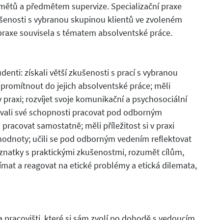
dmětů a předmětem supervize. Specializační praxe
ušenosti s vybranou skupinou klientů ve zvoleném
 praxe souvisela s tématem absolventské práce.
udenti: získali větší zkušenosti s prací s vybranou
promítnout do jejich absolventské práce; měli
 praxi; rozvíjet svoje komunikační a psychosociální
bovali své schopnosti pracovat pod odborným
racovat samostatně; měli příležitost si v praxi
 hodnoty; učili se pod odborným vedením reflektovat
oznatky s praktickými zkušenostmi, rozumět cílům,
mat a reagovat na etické problémy a etická dilemata,
a pracovišti, které si sám zvolí po dohodě s vedoucím