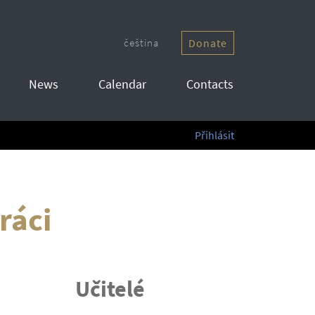
čeština
Donate
News
Calendar
Contacts
Přihlásit
ráci
Učitelé