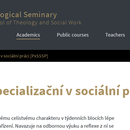
logical Seminary
ol of Theology and Social Work
Academics
Public courses
Teachers
 v sociální práci [PxSSSP]
ecializační v sociální p
ému celistvému charakteru v týdenních blocích lépe
řízení. Navazuje na odbornou výuku a reflexe z ní se