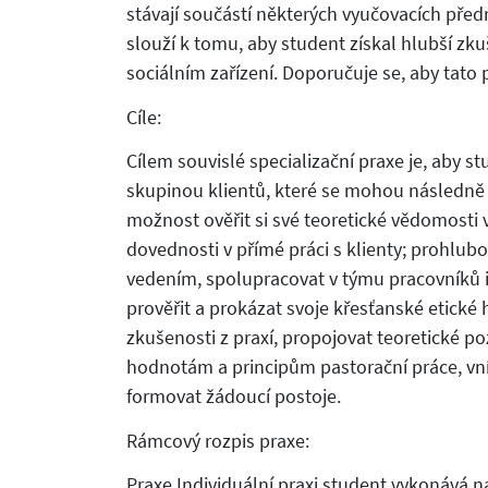
stávají součástí některých vyučovacích pře
slouží k tomu, aby student získal hlubší zk
sociálním zařízení. Doporučuje se, aby tato
Cíle:
Cílem souvislé specializační praxe je, aby st
skupinou klientů, které se mohou následně 
možnost ověřit si své teoretické vědomosti v
dovednosti v přímé práci s klienty; prohlu
vedením, spolupracovat v týmu pracovníků i p
prověřit a prokázat svoje křesťanské etické
zkušenosti z praxí, propojovat teoretické p
hodnotám a principům pastorační práce, vní
formovat žádoucí postoje.
Rámcový rozpis praxe:
Praxe Individuální praxi student vykonává n