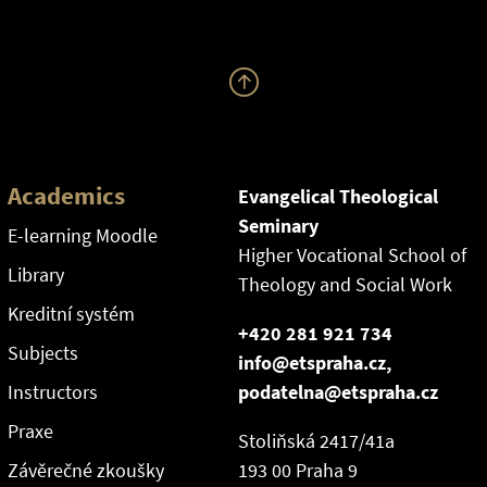
Academics
Evangelical Theological
Seminary
E-learning Moodle
Higher Vocational School of
Library
Theology and Social Work
Kreditní systém
+420 281 921 734
Subjects
info@etspraha.cz,
Instructors
podatelna@etspraha.cz
Praxe
Stoliňská 2417/41a
Závěrečné zkoušky
193 00 Praha 9