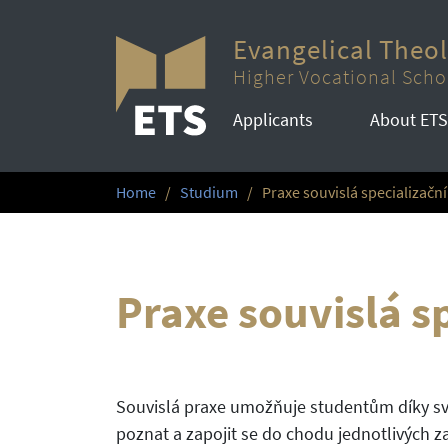
Evangelical Theo
Higher Vocational Scho
Applicants
About ETS
Home
Studium
Praxe souvislá specializační
Praxe souvislá sp
Souvislá praxe umožňuje studentům díky sv
poznat a zapojit se do chodu jednotlivých za