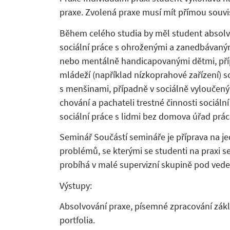
praxe. Zvolená praxe musí mít přímou souv
Během celého studia by měl student absolvo
sociální práce s ohroženými a zanedbávanými
nebo mentálně handicapovanými dětmi, případ
mládeží (například nízkoprahové zařízení) so
s menšinami, případně v sociálně vyloučených
chování a pachateli trestné činnosti sociální
sociální práce s lidmi bez domova úřad prá
Seminář Součástí semináře je příprava na je
problémů, se kterými se studenti na praxi se
probíhá v malé supervizní skupině pod vede
Výstupy:
Absolvování praxe, písemné zpracování zákl
portfolia.