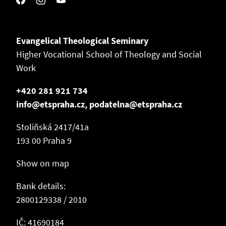
Evangelical Theological Seminary
Higher Vocational School of Theology and Social
Work
+420 281 921 734
info@etspraha.cz, podatelna@etspraha.cz
Stoliňská 2417/41a
193 00 Praha 9
Show on map
Bank details:
2800129338 / 2010
IČ: 41690184