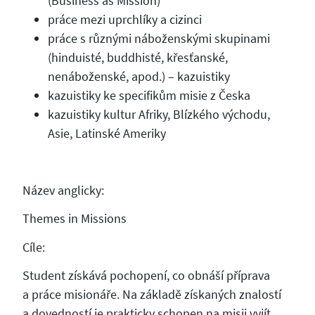
(Business as Mission)
práce mezi uprchlíky a cizinci
práce s různými náboženskými skupinami
(hinduisté, buddhisté, křesťanské,
nenáboženské, apod.) – kazuistiky
kazuistiky ke specifikům misie z Česka
kazuistiky kultur Afriky, Blízkého východu,
Asie, Latinské Ameriky
Název anglicky:
Themes in Missions
Cíle:
Student získává pochopení, co obnáší příprava
a práce misionáře. Na základě získaných znalostí
a dovedností je prakticky schopen na misii vyjít