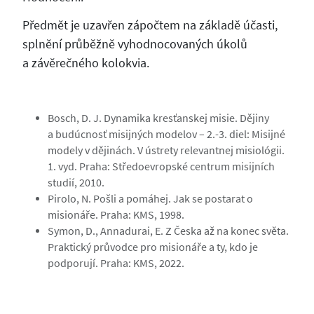
Předmět je uzavřen zápočtem na základě účasti,
splnění průběžně vyhodnocovaných úkolů
a závěrečného kolokvia.
Bosch, D. J. Dynamika kresťanskej misie. Dějiny
a budúcnosť misijných modelov – 2.-3. diel: Misijné
modely v dějinách. V ústrety relevantnej misiológii.
1. vyd. Praha: Středoevropské centrum misijních
studií, 2010.
Pirolo, N. Pošli a pomáhej. Jak se postarat o
misionáře. Praha: KMS, 1998.
Symon, D., Annadurai, E. Z Česka až na konec světa.
Praktický průvodce pro misionáře a ty, kdo je
podporují. Praha: KMS, 2022.