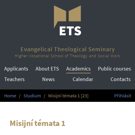
Evangelical Theological Seminary
Higher Vocational School of Theology and Social Work
Applicants
About ETS
Academics
Public courses
Teachers
News
Calendar
Contacts
Home
Studium
Misijní témata 1 [23]
Přihlásit
Misijní témata 1